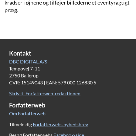
kradser i øjnene og tilføjer billederne et eventyragtigt
præg.
Kontakt
DBC DIGITAL A/S
Tempovej 7-11
2750 Ballerup
CVR: 15149043 | EAN: 579 000 126830 5
Skriv til Forfatterweb-redaktionen
Forfatterweb
Om Forfatterweb
Tilmeld dig
Forfatterwebs nyhedsbrev
Besøg Forfatterwebs
Facebook-side