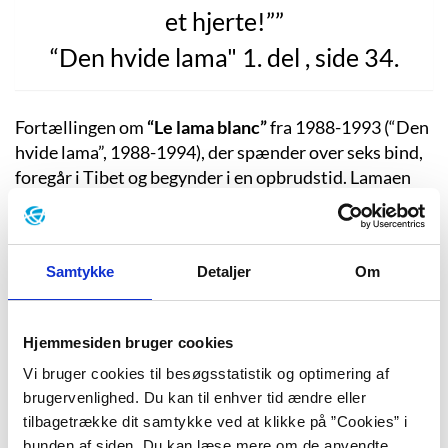
et hjerte!””
“Den hvide lama" 1. del , side 34.
Fortællingen om
“Le lama blanc”
fra 1988-1993 (“Den
hvide lama”, 1988-1994), der spænder over seks bind,
foregår i Tibet og begynder i en opbrudstid. Lamaen
(en buddhistisk, åndelig autoritet) får et forvarsel om
fremtiden: Han ser Kinas invasion af Tibet. Lamaen
vælger at forlade verden efter, at han har udpeget sin
Samtykke
Detaljer
Om
efterfølger, den magtbegærlige lama Migmar, som gør
alt, hvad han kan for at befæste sin nyvundne magt.
Kort tid efter foretager britiske grænsetropper fra
Hjemmesiden bruger cookies
Punjab et togt ind i Tibet for at udbrede civilisationen
Vi bruger cookies til besøgsstatistik og optimering af
og kristendommens kærlighedsbudskab. Det sker ved
brugervenlighed. Du kan til enhver tid ændre eller
et rask, militært slag mod tibetanerne, hvor blodet
tilbagetrække dit samtykke ved at klikke på ”Cookies” i
flyder. Derefter overtager englænderne magten efter
bunden af siden. Du kan læse mere om de anvendte