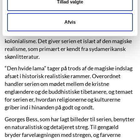
Jodorowskys syn på nationalitet skinner igennem i
Tillad valgte
“Den hvide lama”-serien på den måde, at han har ladet
flere virkeligheder udspille sig i et univers, hvor
Afvis
reinkarnation, buddhistiske guder og den afskyelige
snemand er lige så virkelige som den britiske
kolonialisme. Det giver serien et islæt af den magiske
realisme, som primært er kendt fra sydamerikansk
skønlitteratur.
“Den hvide lama” tager på trods af de magiske indslag
afsæt i historisk realistiske rammer. Overordnet
handler serien om mødet mellem de kristne
englændere og de buddhistiske tibetanere, og temaet
for serien er, hvordan religionerne og kulturerne
griber ind i hinanden på godt og ondt.
Georges Bess, som har lagt billeder til serien, benytter
en naturalistisk og detaljeret streg. Til gengæld
bryder farvelægningen med stregen, og farverne