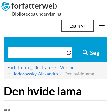
Hop
forfatterweb
til
Bibliotek og undervisning
indhold
Login
Togg
navi
Søg
Forfattere og illustratorer - Voksne
Jodorowsky, Alexandro
Den hvide lama
Den hvide lama