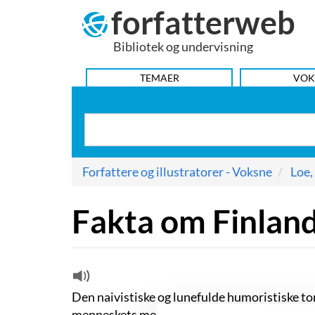
forfatterweb
Hop
til
Bibliotek og undervisning
indhold
HOVEDMENU
TEMAER
VOK
Forfattere og illustratorer - Voksne
Loe,
Fakta om Finlan
Den naivistiske og lunefulde humoristiske t
menneskets meningsløshed, som man finder i 