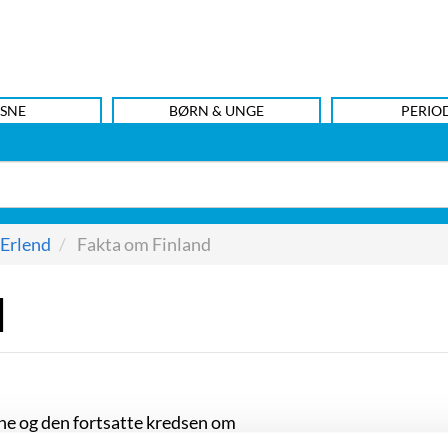
SNE
BØRN & UNGE
PERIO
 Erlend
Fakta om Finland
d
one og den fortsatte kredsen om
“Naiv.Super”, bliver skærpet i Erlend