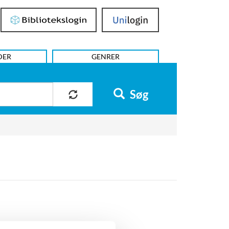
Bibliotekslogin
UniLogin
DER
GENRER
Søg