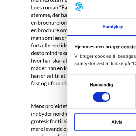
Loes roman
“Fakta om Finland”
fra 2001 (“Fa
stemme, der bærer fortællingen, blevet mere 
en brochureforfatter, der er blevet engageret
Samtykke
en brochure om Finland – et land han mildest
man som læser derimod får indblik i, er den n
fortælleren lider under. For vand er forandrin
Hjemmesiden bruger cookie
desto mindre er det netop, hvad protagoniste
Vi bruger cookies til besøgsst
hvor han skal afhente sin bil, der for tredje 
samtykke ved at klikke på ”C
møder han en kvinde, der igangsætter denne f
han er sat til at varetage, ja, i hans neurotisk
Samtykkevalg
fast og uforanderlig tilstand.
Nødvendig
Mens projektet med at fremstille fakta om Fin
indbyder nordmænd til at gøre Finland til de
grotesk for til sidst at gå op i flammer, bliv
Afvis
mere levende og tager ansvar for kvindens yn