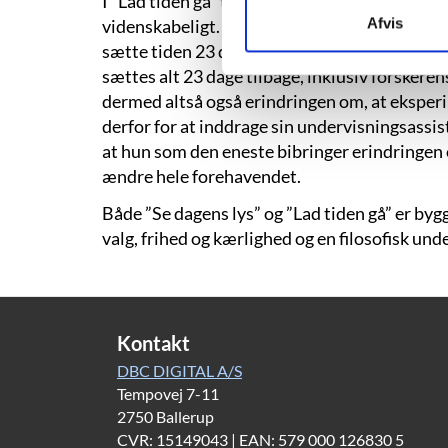
I "Lad tiden gå" tager Madsen fat på tidsprob
Afvis
videnskabeligt. Her opfinder tidsforskeren J
sætte tiden 23 dage tilbage. Problemet er bar
sættes alt 23 dage tilbage, inklusiv forsker
dermed altså også erindringen om, at eksperi
derfor for at inddrage sin undervisningsassi
at hun som den eneste bibringer erindringen o
ændre hele forehavendet.
Både ”Se dagens lys” og ”Lad tiden gå” er by
valg, frihed og kærlighed og en filosofisk un
Kontakt
DBC DIGITAL A/S
Tempovej 7-11
2750 Ballerup
CVR: 15149043 | EAN: 579 000 126830 5