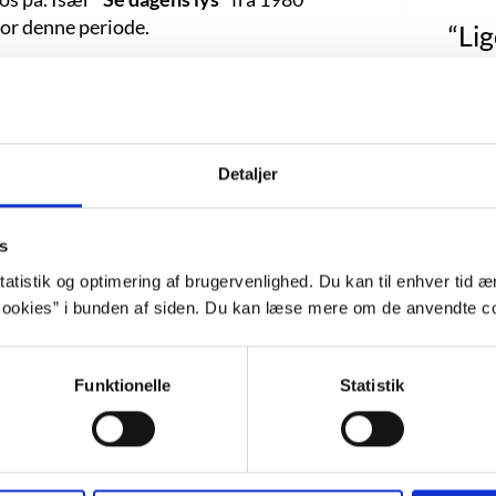
for denne periode.
“Li
ores måde at indrette samfundet og
kjole
eske således op til et nyt liv: til en ny
hvad 
esser, en ny mand/kone og eventuelt med
, sluger de en pille som en art kombineret
fo
Detaljer
øb transporteres de til et nyt hjem. På
Johan
itet, der præger de flestes hverdag, og
som e
.
s
inst
atistik og optimering af brugervenlighed. Du kan til enhver tid æn
hende
ookies” i bunden af siden. Du kan læse mere om de anvendte co
e indtil den dag, Elef og Maya når at
ftenen ikke at give slip, men vil fastholde
trækk
der en fascinerende fortælling præget af
Funktionelle
Statistik
vill
 typisk kuriosum fra forfatteren fortælles
 romanen
"Tugt og utugt i mellemtiden",
skulle
hv