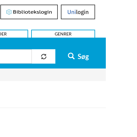
Bibliotekslogin
UniLogin
DER
GENRER
Søg