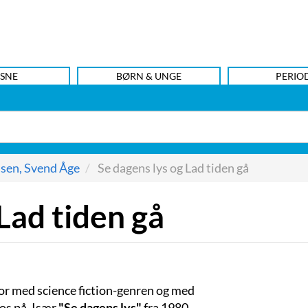
SNE
BØRN & UNGE
PERIO
sen, Svend Åge
Se dagens lys og Lad tiden gå
Lad tiden gå
or med science fiction-genren og med
 os på. Især
"Se dagens lys"
fra 1980