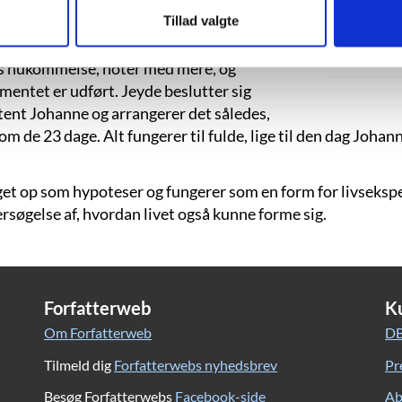
lematikken såvel filosofisk som
Tillad valgte
eyde en kronofysisk metode, der kan
e, at når eksperimentet effektueres,
ens hukommelse, noter med mere, og
mentet er udført. Jeyde beslutter sig
stent Johanne og arrangerer det således,
m de 23 dage. Alt fungerer til fulde, lige til den dag Johan
gget op som hypoteser og fungerer som en form for livseksp
dersøgelse af, hvordan livet også kunne forme sig.
Forfatterweb
K
Om Forfatterweb
DB
Tilmeld dig
Forfatterwebs nyhedsbrev
Pr
Besøg Forfatterwebs
Facebook-side
Ab