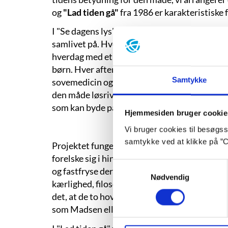
og
"Lad tiden gå"
fra 1986 er karakteristiske 
I "Se dagens lys" eksperimenterer han med v
samlivet på. Hver dag vågner hvert enkelt menn
hverdag med et nyt arbejde, nye fritidsinter
børn. Hver aften, inden menneskene går til ro
Samtykke
sovemedicin og fornyelsespille, og i nattens l
den måde løsrives menneskene fra den kontinu
som kan byde på kedsomhed og frustrationer
Hjemmesiden bruger cookie
Vi bruger cookies til besøgsst
samtykke ved at klikke på ”C
Projektet fungerer tilsyneladende perfekt, lig
forelske sig i hinanden. Derfor ønsker de om a
Samtykkevalg
og fastfryse deres fælles liv, og det kommer 
Nødvendig
kærlighed, filosofi og teknologi ud af. Som et
det, at de to hovedpersoner er forfattere til
som Madsen ellers selv udgav i 1976.