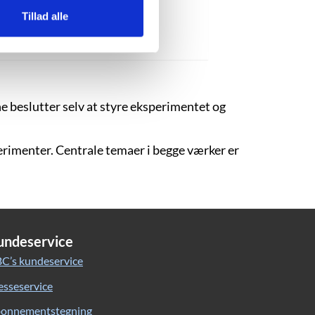
dominere.”
Tillad alle
“Lad tiden gå”, s. 156.
ne beslutter selv at styre eksperimentet og
erimenter. Centrale temaer i begge værker er
undeservice
C’s kundeservice
esseservice
onnementstegning