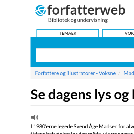
forfatterweb
Hop
til
Bibliotek og undervisning
indhold
HOVEDMENU
TEMAER
VOK
Forfattere og illustratorer - Voksne
Mad
Se dagens lys og 
I 1980’erne legede Svend Åge Madsen for alv
tidens betydning for den måde, vi arrangerer