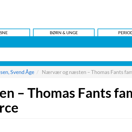
SNE
BØRN & UNGE
PERIO
sen, Svend Åge
Nærvær og næsten – Thomas Fants famil
n – Thomas Fants fam
rce