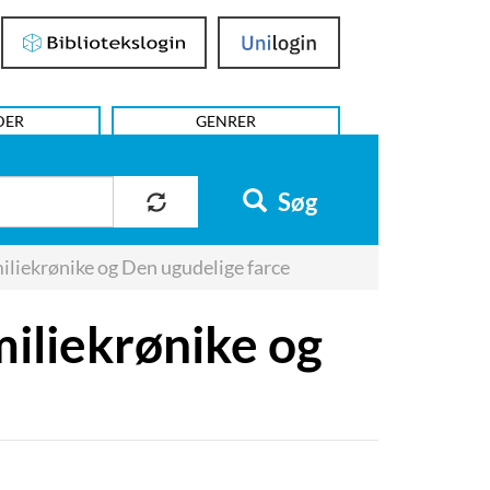
Bibliotekslogin
UniLogin
DER
GENRER
Søg
iekrønike og Den ugudelige farce
iliekrønike og