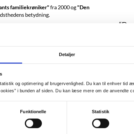
nts familiekrøniker"
fra 2000 og
"Den
vidsthedens betydning.
“Du 
svimme
 danske forfatteres forsøg på at skrive
afsvæ
Detaljer
lig
adm
 forhold til "Dekameron" (og
s
forlø
ikke fundet en katastrofe sted i den
atistik og optimering af brugervenlighed. Du kan til enhver tid æn
 Fants univers. Tomas Fant er flygtet med
b
ookies” i bunden af siden. Du kan læse mere om de anvendte co
r blevet ramt af en dyb
vir
 hun plages af sygdom og hendes virke
truens splintrede bevidsthed ved at
hi
Funktionelle
Statistik
e så fantasifuld ud, som ordet Fant synes
gså som en litterær medicinmand, der
fundet sted, og et centralt tema er
“Den