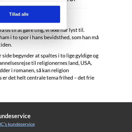
Tillad alle
s til at gøre ting, vi ikke har lyst til.
r ham i to spor i hans bevidsthed, som han må
tiden.
 side begynder at spaltes i to lige gyldige og
annelsesrejse til religionernes land, USA,
dder i romanen, så kan religion
 er det helt centrale tema frihed – det frie
undeservice
C’s kundeservice