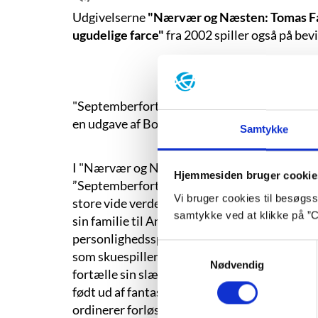
Udgivelserne
"Nærvær og Næsten: Tomas Fa
ugudelige farce"
fra 2002 spiller også på be
"Septemberfortællingerne" fremstod som otte
en udgave af Boccaccios "Dekameron".
Samtykke
I "Nærvær og Næsten" er rammen forandret i
Hjemmesiden bruger cookie
”Septemberfortællingerne”). Der har således 
Vi bruger cookies til besøgsst
store vide verden, men i den nære, i familien
samtykke ved at klikke på ”C
sin familie til Andalusien, fordi hans hustru e
personlighedsspaltning, der både skyldes, at
Samtykkevalg
som skuespiller. Tomas forsøger at samle hus
Nødvendig
fortælle sin slægts krønike, der tager sig lig
født ud af fantasien. Tomas Fant virker da o
ordinerer forløsende ord, indtil helingen har 