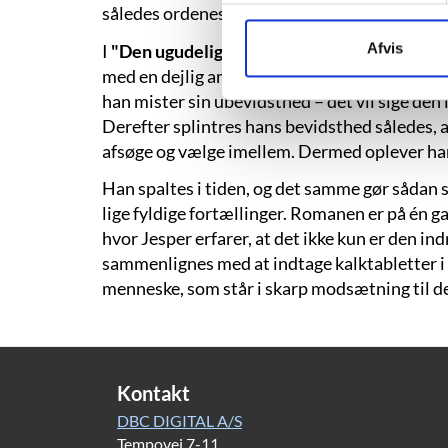
således ordenes kraft – deres evne til at form
Afvis
I
"Den ugudelige farce"
vågner hovedpersone
med en dejlig amerikansk kvinde og slår sit h
han mister sin ubevidsthed – det vil sige den in
Derefter splintres hans bevidsthed således, a
afsøge og vælge imellem. Dermed oplever han k
Han spaltes i tiden, og det samme gør sådan se
lige fyldige fortællinger. Romanen er på én ga
hvor Jesper erfarer, at det ikke kun er den i
sammenlignes med at indtage kalktabletter i st
menneske, som står i skarp modsætning til dem
Kontakt
DBC DIGITAL A/S
Tempovej 7-11