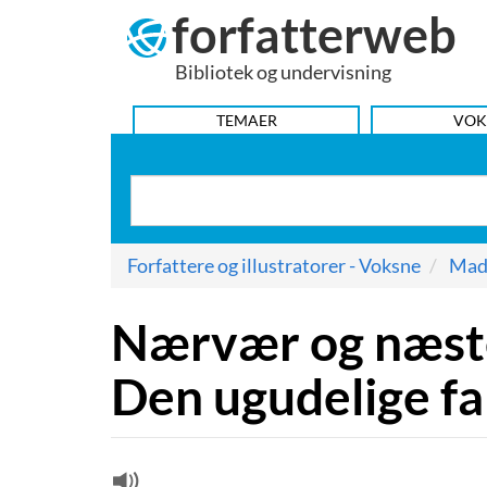
forfatterweb
Hop
til
Bibliotek og undervisning
indhold
HOVEDMENU
TEMAER
VOK
Forfattere og illustratorer - Voksne
Mad
Nærvær og næste
Den ugudelige fa