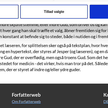
e og skabe virkelighed.
Tillad valgte
n Jesper op efter den skønneste nat
oved mod et varmerør. Resultatet er, at
dre skjulte stemme, eller indre Gud, som driver os og kan få o
t hver gang han skal træffe et valg, åbner fremtiden sig fo
onstant at befinde sig to steder, både i nutiden og i frem
t læseren, for splittelsen sker også på tekstplan, hvor hver
ng en hypertekst, der styres af Jesper (og læseren), og en d
ndre Gud, der er overflødig, men også troens Gud. Som det he
edet for medicin - det virker, hvis man tror på det. Således
, der er styret af indre og/eller ydre guder.
Forfatterweb
K
Om Forfatterweb
DB