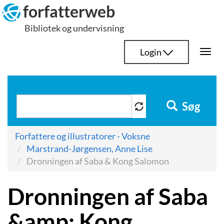
Hop
forfatterweb
til
Bibliotek og undervisning
indhold
Login
Togg
navi
Søg
Forfattere og illustratorer - Voksne
Marstrand-Jørgensen, Anne Lise
Dronningen af Saba & Kong Salomon
Dronningen af Saba
&amp; Kong