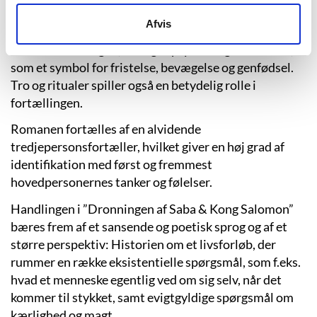
som spiller en afgørende rolle og bruges til at afspejle
Afvis
personernes tanker og følelser. Et centralt billede i
romanen er slangen, der også pryder bogens forside,
som et symbol for fristelse, bevægelse og genfødsel.
Tro og ritualer spiller også en betydelig rolle i
fortællingen.
Romanen fortælles af en alvidende
tredjepersonsfortæller, hvilket giver en høj grad af
identifikation med først og fremmest
hovedpersonernes tanker og følelser.
Handlingen i ”Dronningen af Saba & Kong Salomon”
bæres frem af et sansende og poetisk sprog og af et
større perspektiv: Historien om et livsforløb, der
rummer en række eksistentielle spørgsmål, som f.eks.
hvad et menneske egentlig ved om sig selv, når det
kommer til stykket, samt evigtgyldige spørgsmål om
kærlighed og magt.