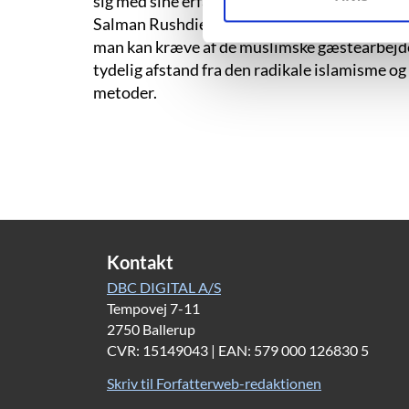
sig med sine erfaringer fra kommunismen i 
Salman Rushdie og Ayaan Hirsi Ali. Med afsæt
man kan kræve af de muslimske gæstearbejdere
tydelig afstand fra den radikale islamisme
metoder.
Kontakt
DBC DIGITAL A/S
Tempovej 7-11
2750 Ballerup
CVR: 15149043 | EAN: 579 000 126830 5
Skriv til Forfatterweb-redaktionen