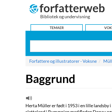
forfatterweb
Hop
til
Bibliotek og undervisning
indhold
HOVEDMENU
TEMAER
VOK
Forfattere og illustratorer - Voksne
Müll
Baggrund
Herta Müller er født i 1953 i en lille landsb
sletteland i Rumænien med floden Donau og 