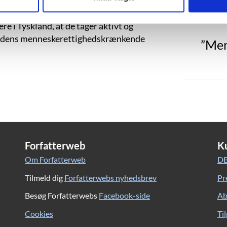
forlængelse af markante stemmer som
 i sin egen historie mener Müller godt,
 i Tyskland, at de tager aktivt og
 og dens menneskerettighedskrænkende
”Men
Forfatterweb
K
Om Forfatterweb
DB
Tilmeld dig
Forfatterwebs nyhedsbrev
Pr
Besøg Forfatterwebs
Facebook-side
Ab
Cookies
Ti