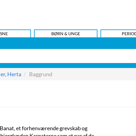
SNE
BØRN & UNGE
PERIO
er, Herta
Baggrund
y i Banat, et forhenværende grevskab og
bjergkæden Karpaterne som et par af de