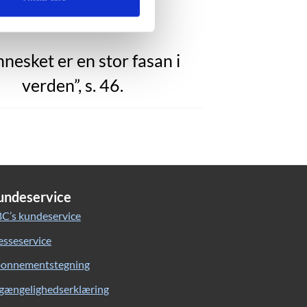
landsbyen.”
nesket er en stor fasan i
verden”, s. 46.
undeservice
C’s kundeservice
esseservice
onnementstegning
lgængelighedserklæring