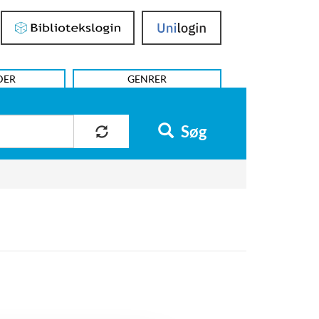
Bibliotekslogin
UniLogin
DER
GENRER
Søg