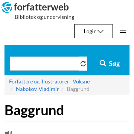
Hop
forfatterweb
til
Bibliotek og undervisning
indhold
Login
Togg
navi
Søg
Forfattere og illustratorer - Voksne
Nabokov, Vladimir
Baggrund
Baggrund