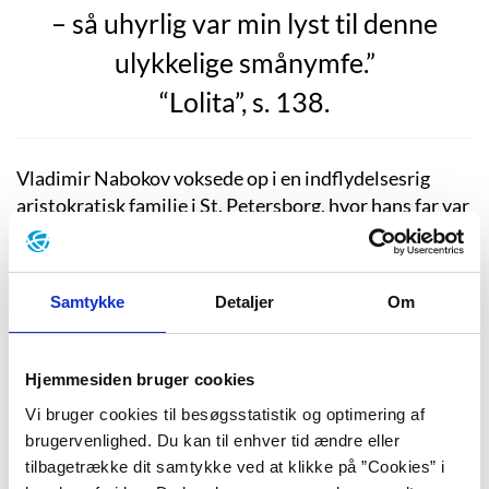
– så uhyrlig var min lyst til denne
ulykkelige smånymfe.”
“Lolita”, s. 138.
Vladimir Nabokov voksede op i en indflydelsesrig
aristokratisk familie i St. Petersborg, hvor hans far var
en berømt kriminolog, journalist og liberal politiker
med forbindelser til Zarstyret. I selvbiografien “Min
europæiske ungdom” fra 1969 (“Speak, Memory”,
Samtykke
Detaljer
Om
1951) kan man læse Nabokovs erindringer om sin
opvækst i Rusland. Det er ikke en helt almindelig
biografi, idet den både består af erindring – og
Hjemmesiden bruger cookies
erindring iblandet ren fiktion.
Vi bruger cookies til besøgsstatistik og optimering af
Efter den russiske revolution i 1917 blev familien nødt
brugervenlighed. Du kan til enhver tid ændre eller
til at flygte til England. Herfra begyndte Vladimir
tilbagetrække dit samtykke ved at klikke på ”Cookies” i