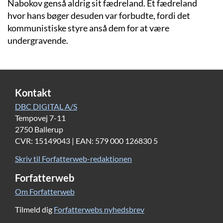
Nabokov genså aldrig sit fædreland. Et fædreland
hvor hans bøger desuden var forbudte, fordi det
kommunistiske styre anså dem for at være
undergravende.
Kontakt
DBC DIGITAL A/S
Tempovej 7-11
2750 Ballerup
CVR: 15149043 | EAN: 579 000 126830 5
Skriv til Forfatterweb-redaktionen
Forfatterweb
Om Forfatterweb
Tilmeld dig
Forfatterwebs nyhedsbrev