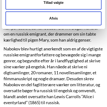
Tillad valgte
Nabokov indledte sit forfatterskab med en russisk
digtsamling, der blot hed “Stikhi” (betyder “digte”) i
1916 – sytten år gammel. Hans første roman,
Afvis
“Mashen’ka” fra 1926 (på engelsk “Mary”, 1972), skrev
han på russisk, da han boede i Berlin. Bogen handler
om en russisk emigrant, der drømmer om sin tabte
kærlighed til pigen Mary, som han aldrig genser.
Nabokov blev hurtigt anerkendt som en af de vigtigste
russiske emigrantforfattere og bevægede sig i mange
genrer, og begyndte efter år i landflygtighed at skrive
sine værker på engelsk. Han nåede at skrive ni
digtsamlinger, 20 romaner, 11 novellesamlinger, et
filmmanuskript og nogle dramaer. Desuden skrev
Nabokov en del faglitterære værker om litteratur, og
oversatte bøger fra russisk til engelsk og omvendt,
blandt andet oversatte han Lewis Carrolls “Alice i
eventyrland” (1865) til russisk.