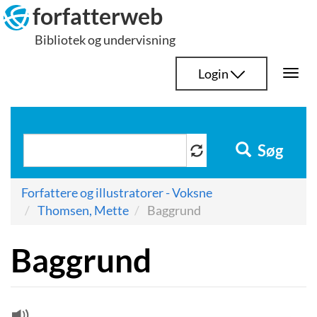
Hop
forfatterweb
til
Bibliotek og undervisning
indhold
Login
Togg
navi
Søg
Forfattere og illustratorer - Voksne
Thomsen, Mette
Baggrund
Baggrund