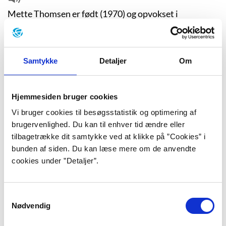
Mette Thomsen er født (1970) og opvokset i
Humlebæk. Gymnasieårene tilbragte hun på N. Zahles
Gymnasieskole i København, hvorfra hun tog en
klassisk-sproglig studentereksamen i 1989. Som barn
Samtykke
Detaljer
Om
og ung har Mette Thomsen både tegnet og fortalt
mange historier, og i foråret og sommeren 1991 gik
hun på tegneserieskole i London (The London Cartoon
Hjemmesiden bruger cookies
Center).
Vi bruger cookies til besøgsstatistik og optimering af
Herefter vendte hun tilbage til København og
brugervenlighed. Du kan til enhver tid ændre eller
begyndte på jurastudiet, men efter to år sprang hun
tilbagetrække dit samtykke ved at klikke på ”Cookies” i
fra og videreuddannede sig i 1993-94 som tegner på
bunden af siden. Du kan læse mere om de anvendte
tegneserieværkstedet Fort Kox på Vesterbro i
cookies under ”Detaljer”.
København.
Som 24-årig debuterede Mette Thomsen med
Samtykkevalg
romanen
Af en superhelts bekendelser
(1994), der
Nødvendig
efter kort tid udløste et arbejdslegat fra Statens