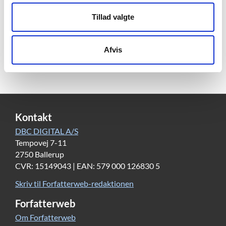
sammenstødet mellem nutiden og antikkens måde at
anskue verden. Han har siden uddannelsen oversat et
Tillad valgte
par antikke værker fra latin til dansk: Petronius'
satiriske værk ”Satyricon” og et lille udvalg fra 7. og 8.
Afvis
bog af Plinius den Ældres naturhistorie, som også har
tjent som oplæg til Voetmanns første roman ”Vågen”.
Kontakt
DBC DIGITAL A/S
Tempovej 7-11
2750 Ballerup
CVR: 15149043 | EAN: 579 000 126830 5
Skriv til Forfatterweb-redaktionen
Forfatterweb
Om Forfatterweb