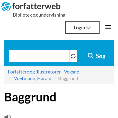
Hop
forfatterweb
til
Bibliotek og undervisning
indhold
Login
Togg
navi
Søg
Forfattere og illustratorer - Voksne
Voetmann, Harald
Baggrund
Baggrund