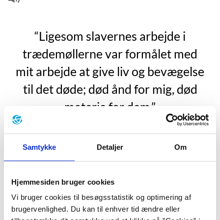
“Ligesom slavernes arbejde i
trædemøllerne var formålet med
mit arbejde at give liv og bevægelse
til det døde; død ånd for mig, død
materie for dem.”
“Vågen”, s. 21.
Samtykke
Detaljer
Om
Harald Voetmann har taget springet fra outsider med
skrivekløe til kunstnerisk anerkendt forfatter. Han
Hjemmesiden bruger cookies
debuterede i 2000 efter endt
forfatterskoleuddannelse med kortprosasamlingen
Vi bruger cookies til besøgsstatistik og optimering af
”Kapricer”. Han har siden lagt afstand til debuten og
brugervenlighed. Du kan til enhver tid ændre eller
betegnet arbejdet med den som ”
lidt rundtosset, jeg tror,