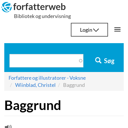
Hop
forfatterweb
til
Bibliotek og undervisning
indhold
Login
Togg
navi
Søg
Forfattere og illustratorer - Voksne
Wiinblad, Christel
Baggrund
Baggrund