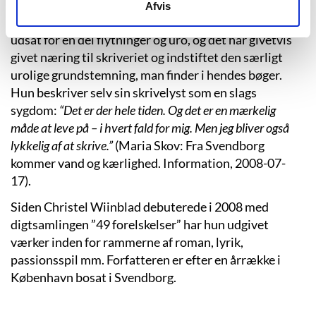
Ifølge Christel Wiinblad selv går hendes skriverier
Afvis
helt tilbage til barndommen, der var kaotisk. Hun blev
udsat for en del flytninger og uro, og det har givetvis
givet næring til skriveriet og indstiftet den særligt
urolige grundstemning, man finder i hendes bøger.
Hun beskriver selv sin skrivelyst som en slags
sygdom:
“Det er der hele tiden. Og det er en mærkelig
måde at leve på – i hvert fald for mig. Men jeg bliver også
lykkelig af at skrive.”
(Maria Skov: Fra Svendborg
kommer vand og kærlighed. Information, 2008-07-
17).
Siden Christel Wiinblad debuterede i 2008 med
digtsamlingen ”49 forelskelser” har hun udgivet
værker inden for rammerne af roman, lyrik,
passionsspil mm. Forfatteren er efter en årrække i
København bosat i Svendborg.