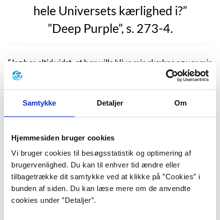
hele Universets kærlighed i?”
”Deep Purple”, s. 273-4.
“Jeg har altid vidst, at han ville blive min skæbne og var min
skæbne. Altid. Han har fået mig i kontakt med følelser, som
jeg ikke er sikker på, at jeg ville kunne nå alene.”
Sådan
sagde Christel Wiinblad (født 1980) i et interview,
Samtykke
Detaljer
Om
efter digtsamlingen om hendes lillebror, den sarte og
drømmende rockmusiker Jannick Wiinblad, var
udkommet i efteråret 2008 (Mads Fisker: Lillebror er
Hjemmesiden bruger cookies
den bedste i verden. Berlingske Tidende, 2008-11-24).
Vi bruger cookies til besøgsstatistik og optimering af
På det tidspunkt var det næsten halvandet år siden,
brugervenlighed. Du kan til enhver tid ændre eller
hun havde præsenteret den på DR2 i talkshowet ’den
tilbagetrække dit samtykke ved at klikke på ”Cookies” i
11. time’, mens den endnu kun forelå i
bunden af siden. Du kan læse mere om de anvendte
manuskriptform, og hun stadig gik på Forfatterskolen.
cookies under ”Detaljer”.
Jannick Wiinblad var med i studiet og forløste