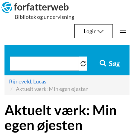
Hop
forfatterweb
til
Bibliotek og undervisning
indhold
Login
Togg
navi
Søg
Rijneveld, Lucas
Aktuelt værk: Min egen øjesten
Aktuelt værk: Min
egen øjesten