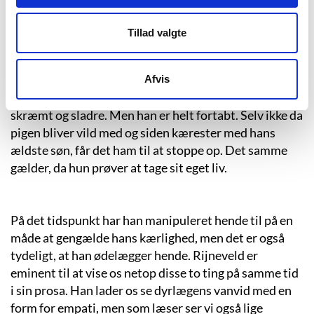
opslugt af sin selvdestruktive kærlighed til dette barn.
Han forfører hende ikke mindst ved hjælp af
Tillad valgte
amerikanske kulturprodukter, bands, film og bøger,
som han introducerer hende for og gør til deres fælles
sprog. I lang tid er han tilbageholdende med de fysiske
Afvis
tilnærmelser, fordi han ikke vil have, hun skal blive
skræmt og sladre. Men han er helt fortabt. Selv ikke da
pigen bliver vild med og siden kærester med hans
ældste søn, får det ham til at stoppe op. Det samme
gælder, da hun prøver at tage sit eget liv.
På det tidspunkt har han manipuleret hende til på en
måde at gengælde hans kærlighed, men det er også
tydeligt, at han ødelægger hende. Rijneveld er
eminent til at vise os netop disse to ting på samme tid
i sin prosa. Han lader os se dyrlægens vanvid med en
form for empati, men som læser ser vi også lige