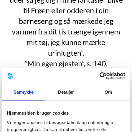
til Frøen eller odderen i din
barneseng og så mærkede jeg
varmen fra dit tis trænge igennem
mit tøj, jeg kunne mærke
urinlugten”.
”Min egen øjesten”, s. 140.
”Mijn lieve gunsteling”
fra 2020 (”Min egen øjesten”,
2024) er Lucas Rijnevelds anden roman. Den er ikke en
Samtykke
Detaljer
Om
direkte efterfølger til ”Aftenens ubehag”, men den
foregår et sted, der til forveksling ligner landsbyen fra
den første bog. Den unavngivne hovedperson fra ”Min
Hjemmesiden bruger cookies
egen øjesten” kunne også sagtens være den samme
Vi bruger cookies til besøgsstatistik og optimering af
person som i ”Aftenens ubehag”. Der er i hvert fald en
brugervenlighed. Du kan til enhver tid ændre eller