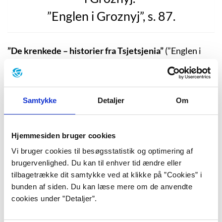
”Englen i Groznyj”, s. 87.
”De krenkede – historier fra Tsjetsjenia”
(”Englen i
Groznyj – Historier fra Tjetjenien”, 2008) udkom i
2007 og er baseret på Åsne Seierstads oplevelser fra
hendes rejser til Tjetjenien. Første gang i 1994, da
krigen brød ud, og hun rejste ud for at dække den. Tolv
Samtykke
Detaljer
Om
år senere tog Seierstad tilbage til Kaukasus.
Bogen åbner med en beskrivelse af hund, der er blevet
Hjemmesiden bruger cookies
slået ihjel. Det er den snart 12-årige dreng Timur, som
Vi bruger cookies til besøgsstatistik og optimering af
har dræbt den. Han er forældreløs og bor i et
brugervenlighed. Du kan til enhver tid ændre eller
bombesprængt højhus, hvor der kun er betonskelettet
tilbagetrække dit samtykke ved at klikke på ”Cookies” i
tilbage. Han lever af duer, som han fanger og steger
bunden af siden. Du kan læse mere om de anvendte
over et bål på en etage, hvor loftet er sprængt bort.
cookies under ”Detaljer”.
Ved lossepladsen finder han rester af mad og stjæler
fra de tiggende børn ved basaren.