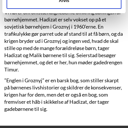
Afvis
børnehjem.
Vi hører om omstændighederne omkring åbningen af
børnehjemmet. Hadizat er selv vokset op på et
sovjetisk børnehjem i Groznyj i 1960’erne. En
trafikulykke gør parret ude af stand til at få børn, og da
krigen bryder ud i Groznyj og ingen ved, hvad de skal
stille op med de mange forældreløse børn, tager
Hadizat og Malik børnene til sig. Seierstad besøger
børnehjemmet, og det er her, hun møder gadedrengen
Timur.
”Englen i Groznyj” er en barsk bog, som stiller skarpt
på børnenes livshistorier og skildrer de konsekvenser,
krigen har for dem, men det er også en bog, som
fremviser et håb i skikkelse af Hadizat, der tager
gadebørnene til sig.