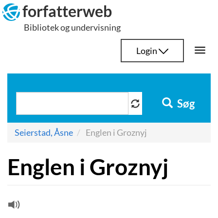
Hop
forfatterweb
til
Bibliotek og undervisning
indhold
Login
Togg
navi
Søg
Seierstad, Åsne
Englen i Groznyj
Englen i Groznyj