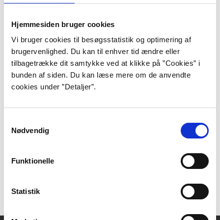
Interview med Åsne Seierstad Stockmann, Camilla:
Altså jeg er et menneske, og …
Politiken, 2023-03-05.
Hjemmesiden bruger cookies
Interview med Åsne Seierstad Nielsen, Johann Sten:
Vi bruger cookies til besøgsstatistik og optimering af
”Hvad er de sidste 20 år væ…
brugervenlighed. Du kan til enhver tid ændre eller
Information, 2023-03-10.
tilbagetrække dit samtykke ved at klikke på ”Cookies” i
Interview med Åsne Seierstad Aggersbjerg, Marcus:
bunden af siden. Du kan læse mere om de anvendte
”Vi troede naivt, at frihed v…
cookies under ”Detaljer”.
Jyllands-posten, 2023-03-11.
Web
Samtykkevalg
Nødvendig
Åsne Seierstads Twitterprofil
Åsne Seierstads Instagramprofil
Funktionelle
Åsne Seierstads Facebookprofil
Wikipedia side om Åsne Serierstad
Statistik