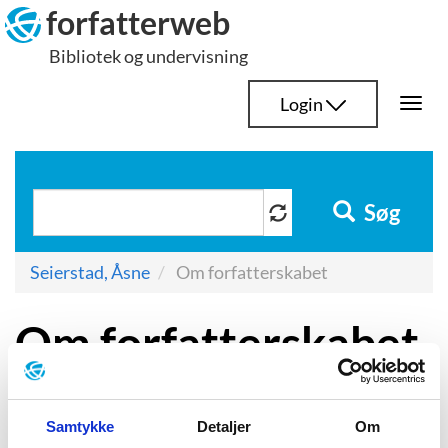
Hop
forfatterweb
til
Bibliotek og undervisning
indhold
Login
Togg
navi
Søg
Seierstad, Åsne
Om forfatterskabet
Om forfatterskabet
Samtykke
Detaljer
Om