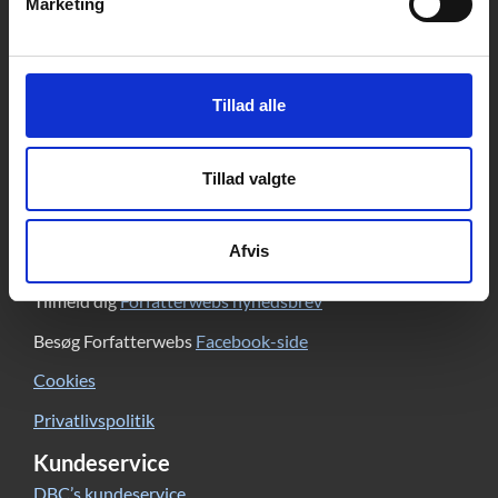
Marketing
Kontakt
DBC DIGITAL A/S
Tempovej 7-11
Tillad alle
2750 Ballerup
CVR: 15149043 | EAN: 579 000 126830 5
Tillad valgte
Skriv til Forfatterweb-redaktionen
Forfatterweb
Afvis
Om Forfatterweb
Tilmeld dig
Forfatterwebs nyhedsbrev
Besøg Forfatterwebs
Facebook-side
Cookies
Privatlivspolitik
Kundeservice
DBC’s kundeservice