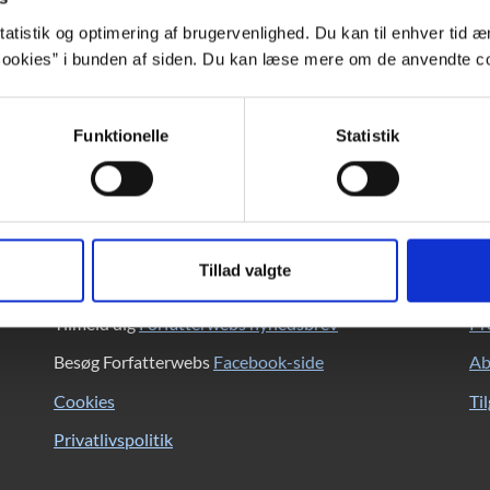
atistik og optimering af brugervenlighed. Du kan til enhver tid æn
ad. Lettre Internationale: Europas kulturmagasin, 2007.
ookies” i bunden af siden. Du kan læse mere om de anvendte co
porter. Weekendavisen, 2008-02-01.
Funktionelle
Statistik
Forfatterweb
K
Tillad valgte
Om Forfatterweb
DB
Tilmeld dig
Forfatterwebs nyhedsbrev
Pr
Besøg Forfatterwebs
Facebook-side
Ab
Cookies
Ti
Privatlivspolitik