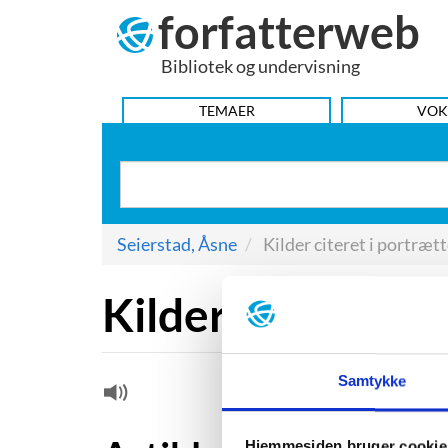
forfatterweb
Hop
til
Bibliotek og undervisning
indhold
HOVEDMENU
TEMAER
VOK
Seierstad, Åsne
Kilder citeret i portrætt
Kilder citeret i 
Samtykke
Hjemmesiden bruger cookie