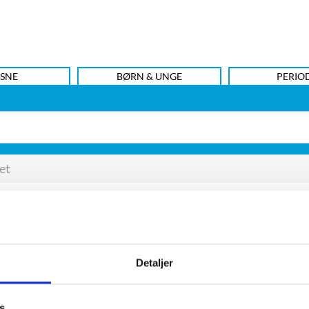
SNE
BØRN & UNGE
PERIO
et
portrættet
Detaljer
s