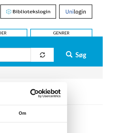
Bibliotekslogin
UniLogin
DER
GENRER
Søg
Om