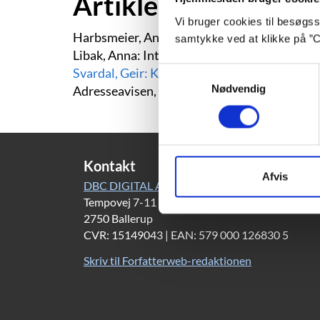
Artikler
Vi bruger cookies til besøgsst
Harbsmeier, Andreas: I krig med Åsne Seierst
samtykke ved at klikke på ”C
Libak, Anna: Interview: Profession romanre
Svardal, Geir: Krigen får fred for Åsne
Samtykkevalg
Nødvendig
Adresseavisen, 2016-11-12.
Kontakt
Afvis
DBC DIGITAL A/S
Tempovej 7-11
2750 Ballerup
CVR: 15149043 | EAN: 579 000 126830 5
Skriv til Forfatterweb-redaktionen