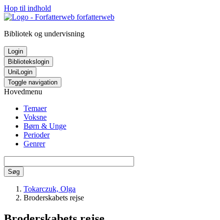
Hop til indhold
forfatterweb
Bibliotek og undervisning
Login
Bibliotekslogin
UniLogin
Toggle navigation
Hovedmenu
Temaer
Voksne
Børn & Unge
Perioder
Genrer
Søg
Tokarczuk, Olga
Broderskabets rejse
Broderskabets rejse