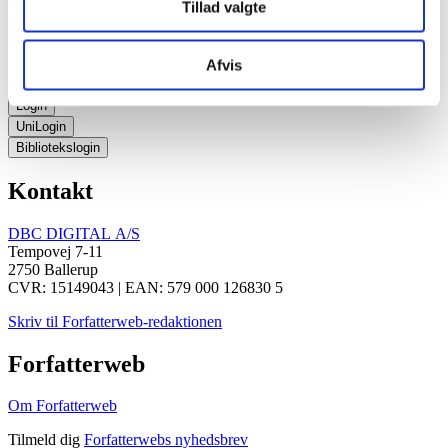
Tillad valgte
den Absolutte Sandhed og dermed en åbning for en større
erkendelse af verden.
Afvis
Er du biblioteksbruger eller elev?
Login
UniLogin
Bibliotekslogin
Kontakt
DBC DIGITAL A/S
Tempovej 7-11
2750 Ballerup
CVR: 15149043 | EAN: 579 000 126830 5
Skriv til Forfatterweb-redaktionen
Forfatterweb
Om Forfatterweb
Tilmeld dig
Forfatterwebs nyhedsbrev