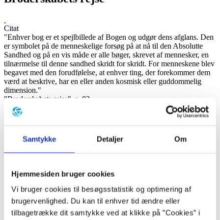
Citat
"Enhver bog er et spejlbillede af Bogen og udgør dens afglans. Den
er symbolet på de menneskelige forsøg på at nå til den Absolutte
Sandhed og på en vis måde er alle bøger, skrevet af mennesker, en
tilnærmelse til denne sandhed skridt for skridt. For menneskene blev
begavet med den forudfølelse, at enhver ting, der forekommer dem
værd at beskrive, har en eller anden kosmisk eller guddommelig
dimension."
"Broderskabets rejse", s. 83.
"Podróż ludzi księgi"
("Broderskabets rejse", 1997) er Olga
Tokarczuks romandebut fra 1993. Romanen udspiller sig i 1600-
tallets Europa i Frankrig og Spanien og handler om et hemmeligt
Samtykke
Detaljer
Om
broderskab af højtstående politikere og lærde, som organiserer en
ekspedition til bjergene på grænsen til Spanien for at finde Bogen,
der indeholder den Absolutte Sandhed, en slags Guds nøgle til den
fuldkomne erkendelse af verden. Alle i broderskabet har nemlig en
Hjemmesiden bruger cookies
fornemmelse af, at den verden, de bevæger sig i, kun er et skin, der
skjuler den virkelige. På vejen reduceres rejseselskabet kraftigt til en
Vi bruger cookies til besøgsstatistik og optimering af
broget gruppe: Markisen, den stumme dreng Gauche og kurtisanen
brugervenlighed. Du kan til enhver tid ændre eller
Weronika, der netop er blevet forladt af sin elsker. Et stykke af vejen
tilbagetrække dit samtykke ved at klikke på ”Cookies” i
får rejseselskabet også følge af englænderen Burling.