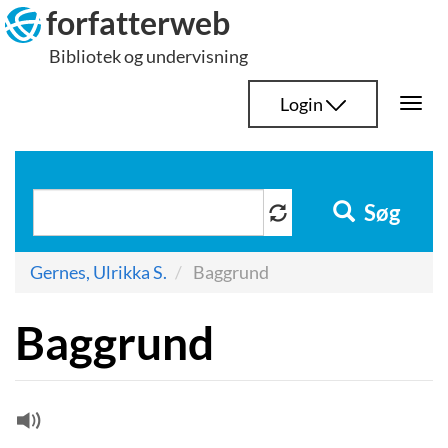
Hop
forfatterweb
til
Bibliotek og undervisning
indhold
Login
Togg
navi
Søg
Gernes, Ulrikka S.
Baggrund
Baggrund