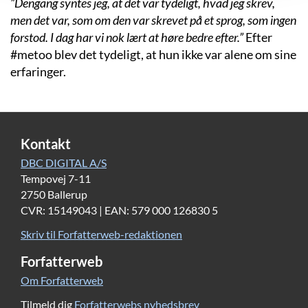
”Dengang syntes jeg, at det var tydeligt, hvad jeg skrev,
men det var, som om den var skrevet på et sprog, som ingen
forstod. I dag har vi nok lært at høre bedre efter.”
Efter
#metoo blev det tydeligt, at hun ikke var alene om sine
erfaringer.
Kontakt
DBC DIGITAL A/S
Tempovej 7-11
2750 Ballerup
CVR: 15149043 | EAN: 579 000 126830 5
Skriv til Forfatterweb-redaktionen
Forfatterweb
Om Forfatterweb
Tilmeld dig
Forfatterwebs nyhedsbrev