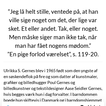
”Jeg lå helt stille, ventede på, at han
ville sige noget om det, der lige var
sket. Et eller andet. Tak, eller noget.
Men måske siger man ikke tak, når
man har fået nogens mødom.”
”En pige forlod værelset”, s. 119-20.
Ulrikka S. Gernes blev i 1965 født som den yngste af
en søskendeflok på fire og som datter af kunstmaler,
grafiker og billedhugger Poul Gernes og
billedkunstner og tekstildesigner Aase Seidler Gernes,
hvis begges værk hun i dag forvalter. I barndommen
boede hun skiftevis i Danmark og i barndomshjemmet
i Sverige, hvor hun voksede op isoleret i naturen, med