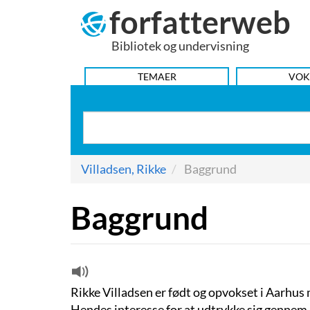
forfatterweb
Hop
til
Bibliotek og undervisning
indhold
HOVEDMENU
TEMAER
VOK
Villadsen, Rikke
Baggrund
Baggrund
Rikke Villadsen er født og opvokset i Aarhus 
Hendes interesse for at udtrykke sig gennem