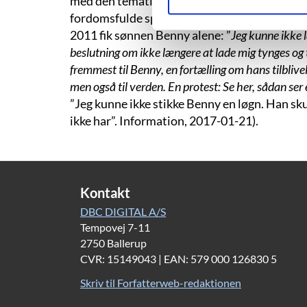
med den tematik i sine værker opstod som r
fordomsfulde spørgsmål, da Rikke Villadsen s
2011 fik sønnen Benny alene: ”
Jeg kunne ikke 
beslutning om ikke længere at lade mig tynges og t
fremmest til Benny, en fortælling om hans tilblive
men også til verden. En protest: Se her, sådan ser 
”Jeg kunne ikke stikke Benny en løgn. Han sku
ikke har”. Information, 2017-01-21).
Kontakt
DBC DIGITAL A/S
Tempovej 7-11
2750 Ballerup
CVR: 15149043 | EAN: 579 000 126830 5
Skriv til Forfatterweb-redaktionen