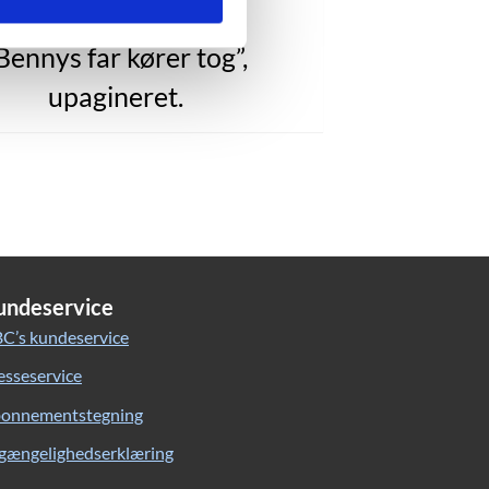
Bennys far kører tog”,
upagineret.
undeservice
C’s kundeservice
esseservice
onnementstegning
lgængelighedserklæring