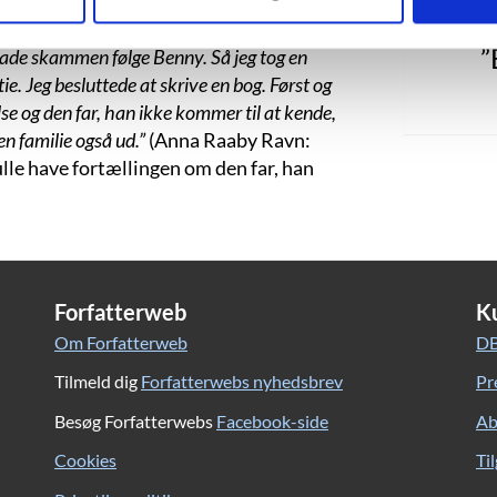
eaktion på omgivelsernes uforstående og
elv blev gravid med en gift mand og i
”
lade skammen følge Benny. Så jeg tog en
ie. Jeg besluttede at skrive en bog. Først og
lse og den far, han ikke kommer til at kende,
en familie også ud.”
(Anna Raaby Ravn:
lle have fortællingen om den far, han
Forfatterweb
K
Om Forfatterweb
DB
Tilmeld dig
Forfatterwebs nyhedsbrev
Pr
Besøg Forfatterwebs
Facebook-side
Ab
Cookies
Ti