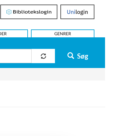
Bibliotekslogin
UniLogin
DER
GENRER
Søg