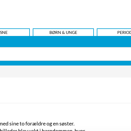
SNE
BØRN & UNGE
PERIO
med sine to forældre og en søster.
 billeder blev vakt i barndommen, hvor