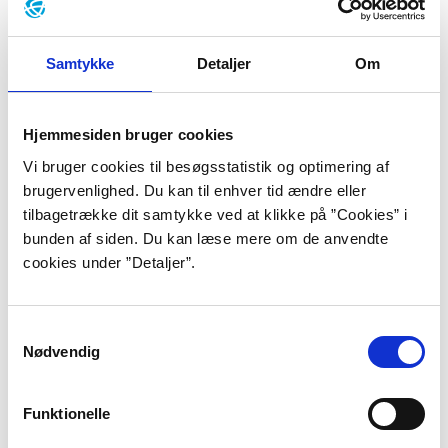
Thomas Kingo er en af Danmarks største og mest
berømte salmedigtere. Han
har leveret omkring en
fjerdedel af salmerne til den danske salmebog, og han
Samtykke
Detaljer
Om
er blevet sunget til højtider over det ganske land i
mere end 350 år.
Hjemmesiden bruger cookies
Vi bruger cookies til besøgsstatistik og optimering af
Perioder
brugervenlighed. Du kan til enhver tid ændre eller
Her finder du 17 kortfattede periodeintroduktioner
tilbagetrække dit samtykke ved at klikke på ”Cookies” i
som giver et overblik over de vigtigste strømninger
bunden af siden. Du kan læse mere om de anvendte
inden for samfund og historie samt de kulturelle og
cookies under ”Detaljer”.
filosofiske tanker, der var markante i perioden.
Samtykkevalg
Nødvendig
Ninette Larsen
Ninette Larsen er blevet lovprist som en ny stemme i
Funktionelle
dansk litteratur og spået en stor lyrisk fremtid. Hun