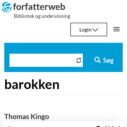
Hop
forfatterweb
til
Bibliotek og undervisning
indhold
Login
Togg
navi
Søg
barokken
Thomas Kingo