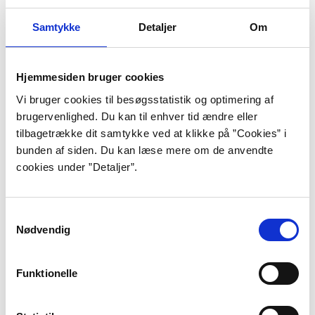
Det lå ikke i kortene, at Natasha Brown skulle skrive.
Den unge forfatterkomet har en fortid i den londonske
Samtykke
Detaljer
Om
finanssektor, som hun trækker på, når hun i sine
romaner undersøger forholdet mellem klasse, penge
og magt.
Hjemmesiden bruger cookies
Vi bruger cookies til besøgsstatistik og optimering af
brugervenlighed. Du kan til enhver tid ændre eller
Edward St Aubyn
tilbagetrække dit samtykke ved at klikke på ”Cookies” i
I Edward St Aubyns selvbiografiske roman-kvintet om
bunden af siden. Du kan læse mere om de anvendte
alter egoet Patrick Melrose bliver vi lukket ind bag
cookies under ”Detaljer”.
facaden hos den britiske overklasse.
Samtykkevalg
Nødvendig
Jane Austen
Mens den industrielle revolution forvandlede England
Funktionelle
skrev Jane Austen sine romaner. De handler stort set
alle om kærlighedens veje og vildveje. De elskende får