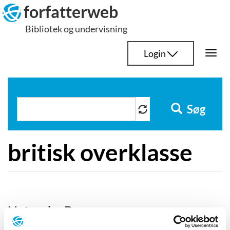
Hop
forfatterweb
til
Bibliotek og undervisning
indhold
Login
Togg
navi
Søg
britisk overklasse
Natascha Brown