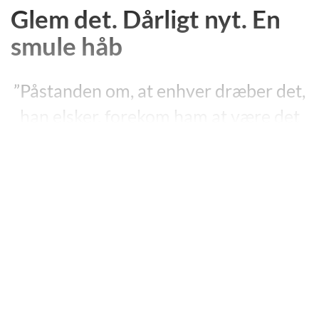
Glem det. Dårligt nyt. En
smule håb
”Påstanden om, at enhver dræber det,
han elsker, forekom ham at være det
rene gætværk sammenlignet med den
til vished grænsende sandsynlighed
for, at blive det man hader”.
”En smule håb”, s. 319.
Edward St Aubyns første tre romaner
”Never Mind”
(1992),
”Bad News”
(1992) og
”Some Hope”
(1994) er
udgivet på dansk i et samlet bind (”Glem det. Dårligt
nyt. En smule håb”, 2015).