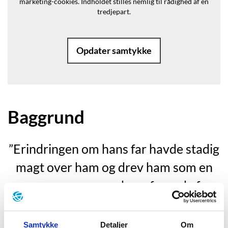
marketing-cookies.
Indholdet stilles nemlig til rådighed af en
tredjepart.
Opdater samtykke
Baggrund
”Erindringen om hans far havde stadig
magt over ham og drev ham som en
søvngænger mod en afgrund af
ufrivillig efterligning. Sarkasme,
snobberi, grusomhed og svigt virkede
Samtykke
Detaljer
Om