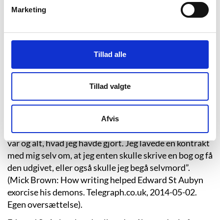
misbrugt af sin far, der også jævnligt tævede ham,
Marketing
frem til han var 15 år. Misbruget stod på i flere år, og
selvom hans mor, ifølge St Aubyn, var bekendt med
misbruget, greb hun ikke ind.
Tillad alle
Da Edward St Aubyn flyttede hjemmefra som 16-årig,
begyndte et nyt kapitel i hans liv. I mere end ti år
levede han som narkoman. Det lykkedes ham dog at
Tillad valgte
lægge misbruget bag sig, da han begyndte i terapi og
siden hen begyndte at skrive om sit liv. Om
vendepunktet har han udtalt: ”På det tidspunkt i mit
Afvis
liv følte jeg den totale skam i forhold til alt, hvad jeg
var og alt, hvad jeg havde gjort. Jeg lavede en kontrakt
med mig selv om, at jeg enten skulle skrive en bog og få
den udgivet, eller også skulle jeg begå selvmord”.
(Mick Brown: How writing helped Edward St Aubyn
exorcise his demons. Telegraph.co.uk, 2014-05-02.
Egen oversættelse).