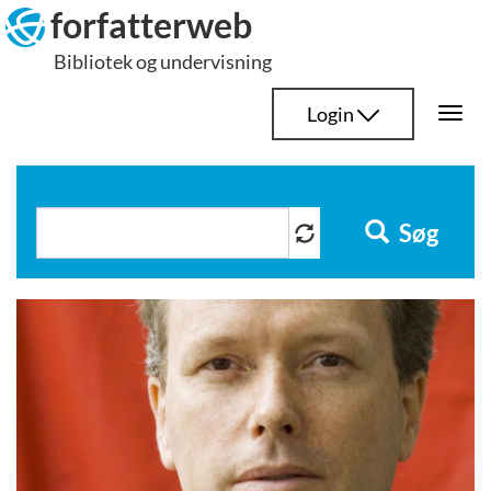
Hop
forfatterweb
til
Bibliotek og undervisning
indhold
Login
Togg
navi
Søg