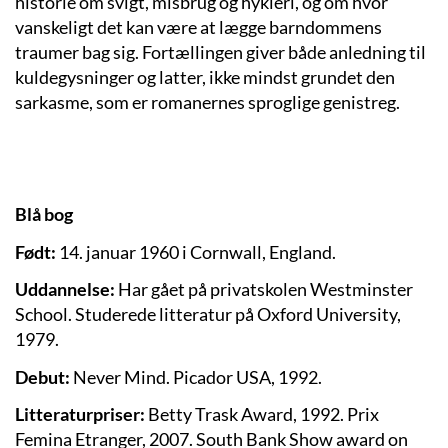
historie om svigt, misbrug og hykleri, og om hvor
vanskeligt det kan være at lægge barndommens
traumer bag sig. Fortællingen giver både anledning til
kuldegysninger og latter, ikke mindst grundet den
sarkasme, som er romanernes sproglige genistreg.
Blå bog
Født:
14. januar 1960 i Cornwall, England.
Uddannelse:
Har gået på privatskolen Westminster
School. Studerede litteratur på Oxford University,
1979.
Debut:
Never Mind. Picador USA, 1992.
Litteraturpriser:
Betty Trask Award, 1992. Prix
Femina Etranger, 2007. South Bank Show award on