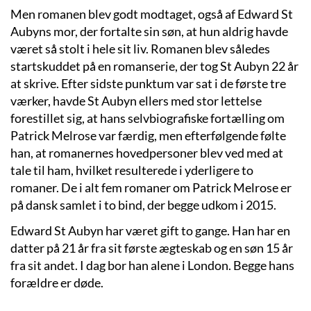
Men romanen blev godt modtaget, også af Edward St
Aubyns mor, der fortalte sin søn, at hun aldrig havde
været så stolt i hele sit liv. Romanen blev således
startskuddet på en romanserie, der tog St Aubyn 22 år
at skrive. Efter sidste punktum var sat i de første tre
værker, havde St Aubyn ellers med stor lettelse
forestillet sig, at hans selvbiografiske fortælling om
Patrick Melrose var færdig, men efterfølgende følte
han, at romanernes hovedpersoner blev ved med at
tale til ham, hvilket resulterede i yderligere to
romaner. De i alt fem romaner om Patrick Melrose er
på dansk samlet i to bind, der begge udkom i 2015.
Edward St Aubyn har været gift to gange. Han har en
datter på 21 år fra sit første ægteskab og en søn 15 år
fra sit andet. I dag bor han alene i London. Begge hans
forældre er døde.