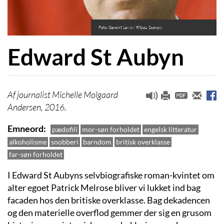
Foto: Geraint Lewis / Ritzau Scanpix
Edward St Aubyn
journalist Michelle Mølgaard
Andersen, 2016.
Emneord
pædofili
mor-søn forholdet
engelsk litteratur
alkoholisme
snobberi
barndom
britisk overklasse
far-søn forholdet
I Edward St Aubyns selvbiografiske roman-kvintet om
alter egoet Patrick Melrose bliver vi lukket ind bag
facaden hos den britiske overklasse. Bag dekadencen
og den materielle overflod gemmer der sig en grusom