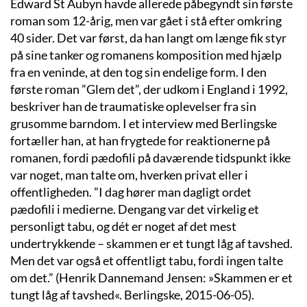
Edward St Aubyn havde allerede påbegyndt sin første
roman som 12-årig, men var gået i stå efter omkring
40 sider. Det var først, da han langt om længe fik styr
på sine tanker og romanens komposition med hjælp
fra en veninde, at den tog sin endelige form. I den
første roman ”Glem det”, der udkom i England i 1992,
beskriver han de traumatiske oplevelser fra sin
grusomme barndom. I et interview med Berlingske
fortæller han, at han frygtede for reaktionerne på
romanen, fordi pædofili på daværende tidspunkt ikke
var noget, man talte om, hverken privat eller i
offentligheden. ”I dag hører man dagligt ordet
pædofili i medierne. Dengang var det virkelig et
personligt tabu, og dét er noget af det mest
undertrykkende – skammen er et tungt låg af tavshed.
Men det var også et offentligt tabu, fordi ingen talte
om det.” (Henrik Dannemand Jensen: »Skammen er et
tungt låg af tavshed«. Berlingske, 2015-06-05).