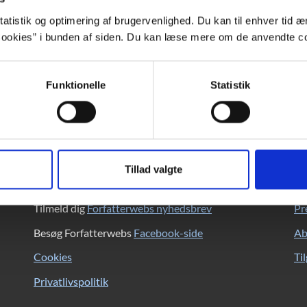
atistik og optimering af brugervenlighed. Du kan til enhver tid æn
ookies” i bunden af siden. Du kan læse mere om de anvendte co
den fremstår virkelig – ofte grufuldt virkelig – i nutiden.
Funktionelle
Statistik
Forfatterweb
K
Tillad valgte
Om Forfatterweb
DB
Tilmeld dig
Forfatterwebs nyhedsbrev
Pr
Besøg Forfatterwebs
Facebook-side
Ab
Cookies
Ti
Privatlivspolitik