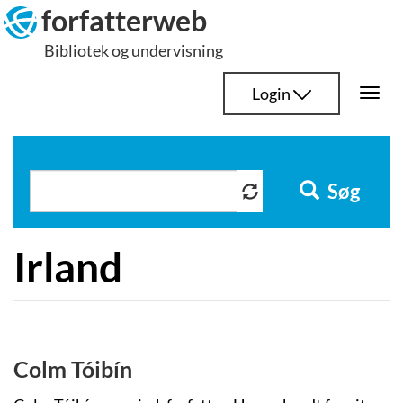
Hop
forfatterweb
til
Bibliotek og undervisning
indhold
Login
Togg
navi
Søg
Irland
Colm Tóibín