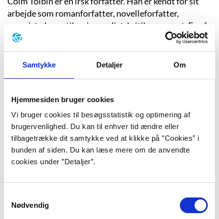
Colm Tóibín er en irsk forfatter. Han er kendt for sit
arbejde som romanforfatter, novelleforfatter,
essayist, dramatiker, journalist, kritiker og poet. En af
hans mest kendte romaner i Danmark er "Brooklyn"
om den unge kvinde Ellis Lacey, der i 1950'erne rejser
til USA.
Samtykke
Detaljer
Om
Claire Keegan
Hjemmesiden bruger cookies
Vi bruger cookies til besøgsstatistik og optimering af
Hos Claire Keegan er der sjældent et ord for meget.
brugervenlighed. Du kan til enhver tid ændre eller
Den irske forfatter er ikke den mest produktive – og
tilbagetrække dit samtykke ved at klikke på ”Cookies” i
hendes bøger er ofte korte – men hvad hun mangler i
bunden af siden. Du kan læse mere om de anvendte
kvantitet, råder hun bod på i kvalitet.
cookies under ”Detaljer”.
Claire-Louise Bennett
Samtykkevalg
Nødvendig
Claire-Louise Bennetts bøger er de seneste år blevet