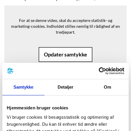
For at se denne video, skal du acceptere statistik- og
marketing-cookies.
Indholdet stilles nemlig til rådighed af en
tredjepart.
Opdater samtykke
Samtykke
Detaljer
Om
Baggrund
Hjemmesiden bruger cookies
”Tror, jeg vil holde en lille fest. En
Vi bruger cookies til besøgsstatistik og optimering af
brugervenlighed. Du kan til enhver tid ændre eller
perfekt arrangeret, men enkel soiré.