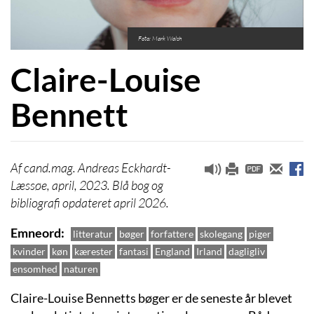
Foto: Mark Walsh
Claire-Louise
Bennett
cand.mag. Andreas Eckhardt-
Læssøe, april, 2023. Blå bog og
bibliografi opdateret april 2026.
Emneord
litteratur
bøger
forfattere
skolegang
piger
kvinder
køn
kærester
fantasi
England
Irland
dagligliv
ensomhed
naturen
Claire-Louise Bennetts bøger er de seneste år blevet