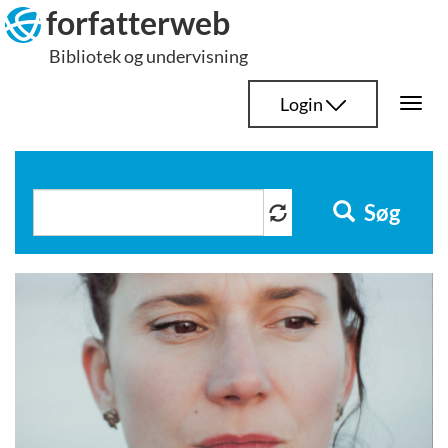
Hop
forfatterweb
til
Bibliotek og undervisning
indhold
Login
Togg
navi
Søg