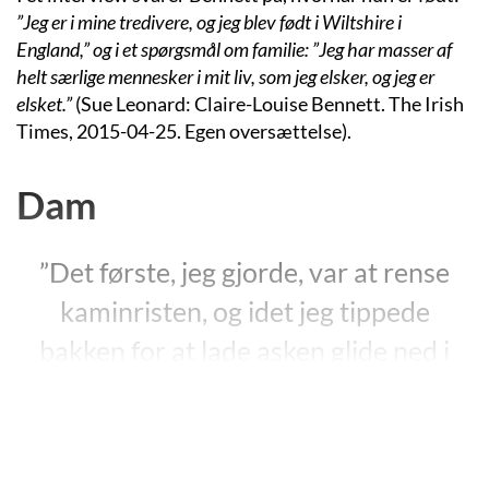
”Jeg er i mine tredivere, og jeg blev født i Wiltshire i
England,” og i et spørgsmål om familie: ”Jeg har masser af
helt særlige mennesker i mit liv, som jeg elsker, og jeg er
elsket.”
(Sue Leonard: Claire-Louise Bennett. The Irish
Times, 2015-04-25. Egen oversættelse).
Dam
”Det første, jeg gjorde, var at rense
kaminristen, og idet jeg tippede
bakken for at lade asken glide ned i
spanden, blev jeg slået af en pludselig
tanke, som først og fremmest var
komisk, men samtidig dybt