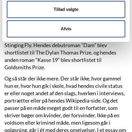
Claire-Louise Bennett er vokset op i en
arbejderklassefamilie i Wiltshire i England og har
Tillad valgte
studeret litteratur og dramatik på Roehampton
University, før hun flyttede til Galway i Irland, hvor
Afvis
hun arbejdede med teater. Hendes essays og noveller
er blevet trykt i udgivelser som The Irish Times og
Stinging Fly. Hendes debutroman ”Dam” blev
shortlistet til The Dylan Thomas Prize, og hendes
anden roman ”Kasse 19” blev shortlistet til
Goldsmiths Prize.
Og så står der ikke mere. Der står ikke, hvor gammel
hun er, hvor hun gik i skole, hvad hendes civile status
er eller noget andet af den slags, hverken i interviews,
portrætter eller på hendes Wikipedia-side. Og det
passer på en måde meget godt til en forfatter, som
skriver bøger om kvinder, der forsvinder. Ikke på en
voldsom eller kriminel måde, men ligesom går i
opløsning, går i ét med deres omgivelser. I et essay om