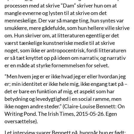
processen med at skrive ”Dam” skriver hun om at
mangle evnerne og lysten til at skrive om det
menneskelige. Der var så mange ting, hun syntes var
smukkere, mere gådefulde, som hun hellere ville skrive
om. Hun skriver om, at litteraturen egentlig er det
værst tænkelige kunstneriske medie til at skrive
noget, som ikke er antropocentrisk, fordi litteraturen
er så tæt knyttet op på ideen om narrativ, og narrativ
er en måde at styrke fornemmelsen for selvet.
”Men hvem jeg er er ikke hvad jeg er eller hvordan jeg
er; min identitet er ikke hele mig, ikke engang tæt på –
det er bare en funktion af mig, et aspekt som har
betydning og levedygtighed i en social ramme, men
ikke nogen andre steder.” (Claire-Louise Bennett: On
Writing Pond. The Irish Times, 2015-05-26. Egen
oversættelse).
I et interview svarer Bennett på, hvornår hun er født: