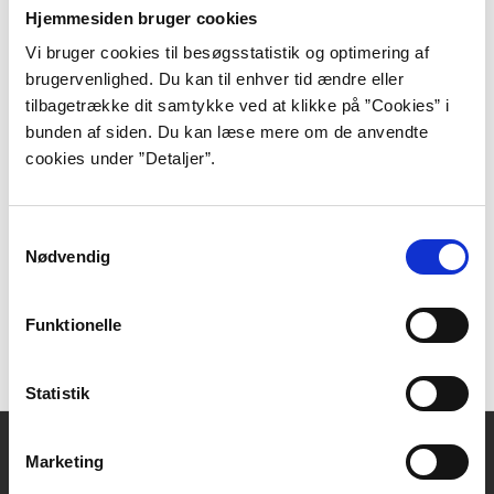
Journalist Johanne Mygind romandebuterede i 2021
Hjemmesiden bruger cookies
med en kærlighedsfuld fortælling om tre generationer
Vi bruger cookies til besøgsstatistik og optimering af
af livsduelige kvinder, der har alverden til fælles, men
brugervenlighed. Du kan til enhver tid ændre eller
meget forskellige tider at virke og være i.
tilbagetrække dit samtykke ved at klikke på ”Cookies” i
bunden af siden. Du kan læse mere om de anvendte
Cormac McCarthy
cookies under ”Detaljer”.
Cormac McCarthys forfatterskab er
grænseoverskridende i mere end én forstand. Dels
Samtykkevalg
Nødvendig
beskæftiger han sig med overgangene mellem
modsætninger som voksenliv og barndom, godt og
ondt og fornuft og irrationalitet.
Funktionelle
Statistik
Kontakt
Marketing
DBC DIGITAL A/S