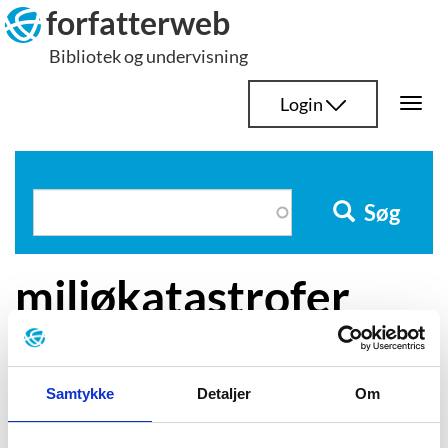
Hop
forfatterweb
til
Bibliotek og undervisning
indhold
Login
Togg
navi
Søg
miljøkatastrofer
Samtykke
Detaljer
Om
Johanne Mygind