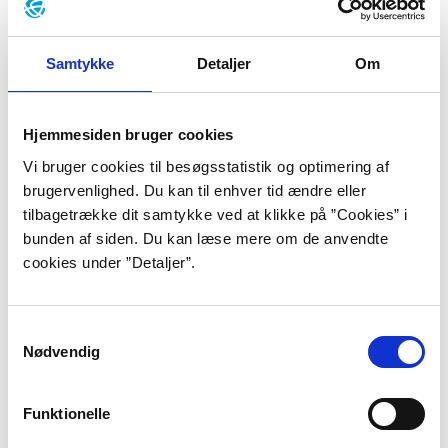
Det er mennesker på randen, i udsatte positioner og i
opposition til det omgivende samfund, der befolker
den tyske forfatter Hans Falladas litterære universer.
Samtykke
Detaljer
Om
En gruppe af mennesker, som forfatteren selv med et
dramatisk og omtumlet liv havde en særlig
forbindelse til.
Hjemmesiden bruger cookies
Vi bruger cookies til besøgsstatistik og optimering af
brugervenlighed. Du kan til enhver tid ændre eller
Anthony Doerr
tilbagetrække dit samtykke ved at klikke på ”Cookies” i
Hos den amerikanske forfatter Anthony Doerr
bunden af siden. Du kan læse mere om de anvendte
forenes historisk stof med en let og filmisk skrivestil,
cookies under ”Detaljer”.
hvor fokus er på, hvordan hver enkelt menneskes
skæbne formes af sin tids politiske og teknologiske
Samtykkevalg
forhold.
Nødvendig
Gunvor Reynberg
Funktionelle