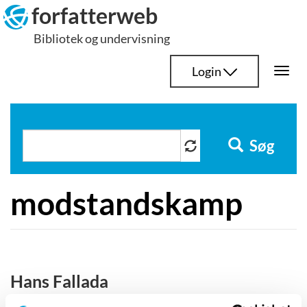
Hop
forfatterweb
til
Bibliotek og undervisning
indhold
Login
Togg
navi
Søg
modstandskamp
Hans Fallada