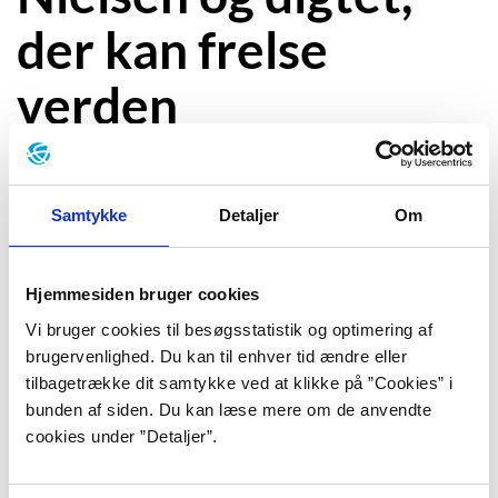
der kan frelse
verden
Samtykke
Detaljer
Om
Kan en menneskesky digter frelse verden fra
pandemier og naturkatastrofer?
Det er omdrejningspunktet i
Kaspar Colling Nielsens
Hjemmesiden bruger cookies
nye bog “Frelseren fra Hvidovre”, der netop er
Vi bruger cookies til besøgsstatistik og optimering af
udkommet.
brugervenlighed. Du kan til enhver tid ændre eller
tilbagetrække dit samtykke ved at klikke på ”Cookies” i
Forfatterweb har talt med forfatteren, inden bogen er
bunden af siden. Du kan læse mere om de anvendte
kommet på gaden.
cookies under ”Detaljer”.
“Jeg synes, at det var sjovt at have en digter, som er
super digteragtig, og gøre ham enormt magtfuld,"