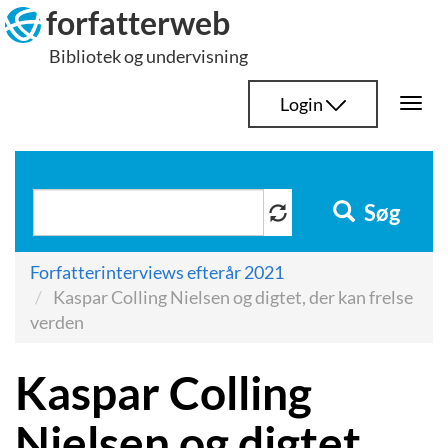
Hop
forfatterweb
til
Bibliotek og undervisning
indhold
Login
Togg
navi
Søg
Forfatterinterviews efterår 2021
Kaspar Colling Nielsen og digtet, der kan frelse
verden
Kaspar Colling
Nielsen og digtet,