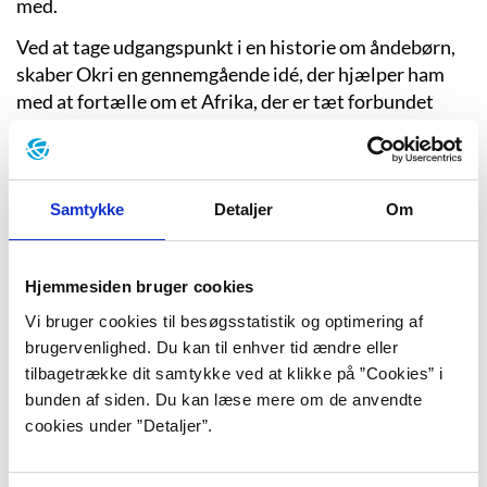
med.
Ved at tage udgangspunkt i en historie om åndebørn,
skaber Okri en gennemgående idé, der hjælper ham
med at fortælle om et Afrika, der er tæt forbundet
med åndeverdenen. Det hævdes i begyndelsen af
romanen, at der er et oprindelsesland, der befolkes af
ånder. Når åndebørnene, abikuerne, fødes, længes de
så meget tilbage til dette paradis, at de vælger at dø,
Samtykke
Detaljer
Om
således at de igen kan være sammen med deres
åndevenner. Når de lever på jorden, befinder de sig
Hjemmesiden bruger cookies
altid delvist i åndeverdenen.
Vi bruger cookies til besøgsstatistik og optimering af
brugervenlighed. Du kan til enhver tid ændre eller
Azaro bliver træt af denne kommen og gåen mellem de
tilbagetrække dit samtykke ved at klikke på ”Cookies” i
levendes verden og åndeverdenen, så han vælger at
bunden af siden. Du kan læse mere om de anvendte
blive i de levendes verden, der plages af sult og
cookies under ”Detaljer”.
politiske kampe. Hovedpersonerne i Azaros liv er hans
mor og far, der dagligt kæmper for at skaffe mad på