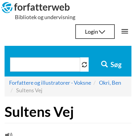
Hop
forfatterweb
til
Bibliotek og undervisning
indhold
Login
Togg
navi
Søg
Forfattere og illustratorer - Voksne
Okri, Ben
Sultens Vej
Sultens Vej