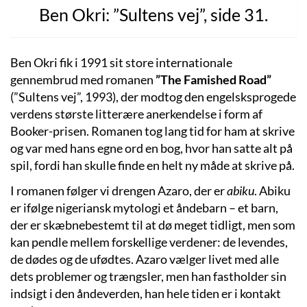
Ben Okri: ”Sultens vej”, side 31.
Ben Okri fik i 1991 sit store internationale
gennembrud med romanen
”The Famished Road”
(”Sultens vej”, 1993), der modtog den engelsksprogede
verdens største litterære anerkendelse i form af
Booker-prisen. Romanen tog lang tid for ham at skrive
og var med hans egne ord en bog, hvor han satte alt på
spil, fordi han skulle finde en helt ny måde at skrive på.
I romanen følger vi drengen Azaro, der er
abiku
. Abiku
er ifølge nigeriansk mytologi et åndebarn – et barn,
der er skæbnebestemt til at dø meget tidligt, men som
kan pendle mellem forskellige verdener: de levendes,
de dødes og de ufødtes. Azaro vælger livet med alle
dets problemer og trængsler, men han fastholder sin
indsigt i den åndeverden, han hele tiden er i kontakt