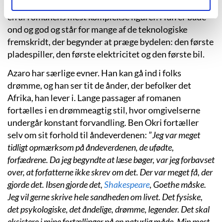
gange med hjælp fra bardamen, Madame Koto, der er
en af romanens mest komplekse figurer. Hun er både
ond og god og står for mange af de teknologiske
fremskridt, der begynder at præge bydelen: den første
pladespiller, den første elektricitet og den første bil.
Azaro har særlige evner. Han kan gå ind i folks
drømme, og han ser tit de ånder, der befolker det
Afrika, han lever i. Lange passager af romanen
fortælles i en drømmeagtig stil, hvor omgivelserne
undergår konstant forvandling. Ben Okri fortæller
selv om sit forhold til åndeverdenen: ”
Jeg var meget
tidligt opmærksom på åndeverdenen, de ufødte,
forfædrene. Da jeg begyndte at læse bøger, var jeg forbavset
over, at forfatterne ikke skrev om det. Der var meget få, der
gjorde det. Ibsen gjorde det,
Shakespeare
, Goethe måske.
Jeg vil gerne skrive hele sandheden om livet. Det fysiske,
det psykologiske, det åndelige, drømme, legender. Det skal
eksistere i mine fortællinger på en naturlig måde. Min mest