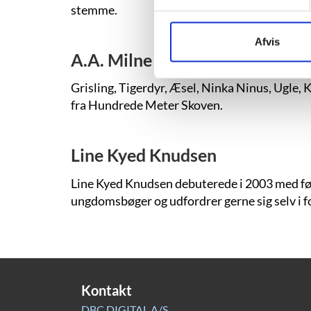
stemme.
Afvis
A.A. Milne
Grisling, Tigerdyr, Æsel, Ninka Ninus, Ugle
fra Hundrede Meter Skoven.
Line Kyed Knudsen
Line Kyed Knudsen debuterede i 2003 med førs
ungdomsbøger og udfordrer gerne sig selv i fo
Kontakt
DBC DIGITAL A/S