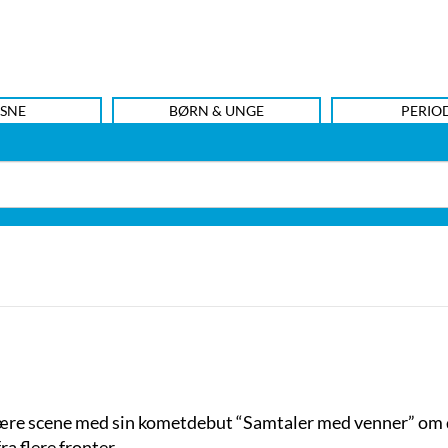
SNE
BØRN & UNGE
PERIO
erære scene med sin kometdebut “Samtaler med venner” om d
a flere fronter.