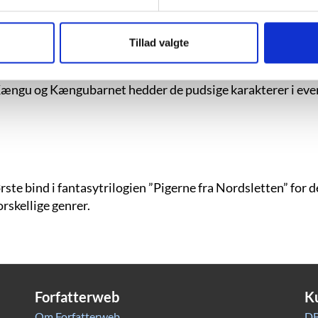
Tillad valgte
, Kængu og Kængubarnet hedder de pudsige karakterer i eve
te bind i fantasytrilogien ”Pigerne fra Nordsletten” for de
rskellige genrer.
Forfatterweb
K
Om Forfatterweb
DB