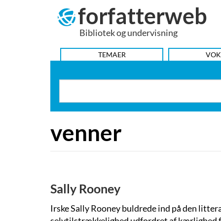
forfatterweb
Hop
til
Bibliotek og undervisning
indhold
HOVEDMENU
TEMAER
VOK
venner
Sally Rooney
Irske Sally Rooney buldrede ind på den litt
selvtilstrækkelighed udfordret af kærlighed fr