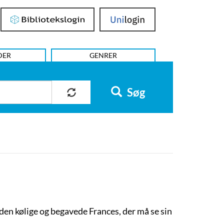
Bibliotekslogin
UniLogin
DER
GENRER
Søg
en kølige og begavede Frances, der må se sin