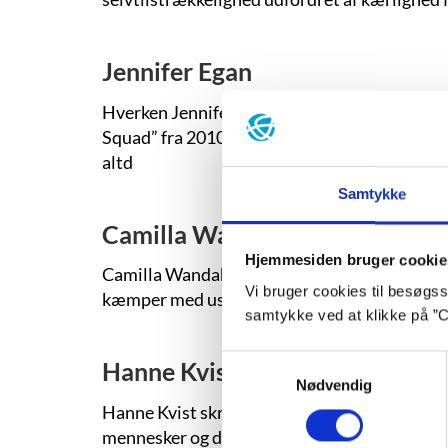
Jennifer Egan
Hverken Jennifer Egan eller hendes forlag tr
Squad” fra 2010 (”Tæskeholdet banker på”, 201
altd
Samtykke
Camilla Wandahl
Hjemmesiden bruger cookie
Camilla Wandahl skriver om den svære brydni
Vi bruger cookies til besøgsst
kæmper med usikkerhed, forelskelser og følels
samtykke ved at klikke på ”C
Samtykkevalg
Hanne Kvist
Nødvendig
Hanne Kvist skriver for store og små, for bø
mennesker og dyr. Hun kredser om ensomhed o