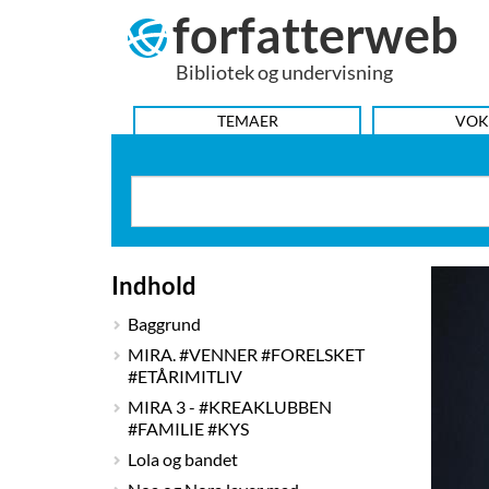
forfatterweb
Hop
til
Bibliotek og undervisning
indhold
HOVEDMENU
TEMAER
VOK
Indhold
Baggrund
MIRA. #VENNER #FORELSKET
#ETÅRIMITLIV
MIRA 3 - #KREAKLUBBEN
#FAMILIE #KYS
Lola og bandet