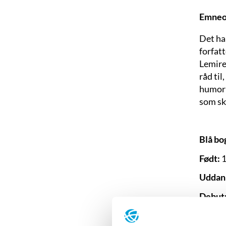
Emneo
Det har
forfat
Lemire 
råd ti
humori
som ski
Blå bo
Født:
1
Uddan
Debut
Litter