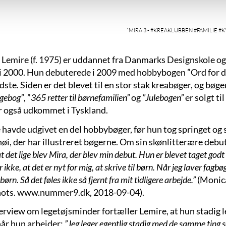
”MIRA 3 - #KREAKLUBBEN #FAMILIE #KYS”
 Lemire (f. 1975) er uddannet fra Danmarks Designskole og
s i 2000. Hun debuterede i 2009 med hobbybogen ”Ord for d
ste. Siden er det blevet til en stor stak kreabøger, og bøge
igebog”
, ”
365 retter til børnefamilien”
og
”Julebogen”
er solgt t
r også udkommet i Tyskland.
 havde udgivet en del hobbybøger, før hun tog springet 
øi, der har illustreret bøgerne. Om sin skønlitterære debu
t det lige blev Mira, der blev min debut. Hun er blevet taget godt 
r ikke, at det er nyt for mig, at skrive til børn. Når jeg laver fagb
l børn. Så det føles ikke så fjernt fra mit tidligere arbejde.”
(Monica
ots. www.nummer9.dk, 2018-09-04).
terview om legetøjsminder fortæller Lemire, at hun stadig l
når hun arbejder:
”Jeg leger egentlig stadig med de samme ting s