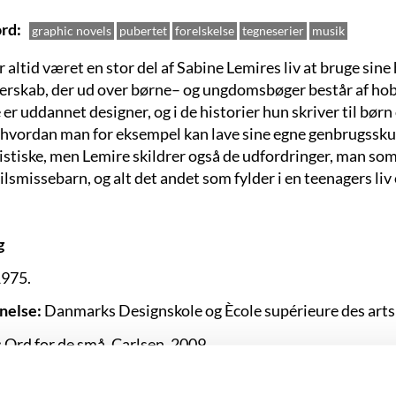
rd
graphic novels
pubertet
forelskelse
tegneserier
musik
 altid været en stor del af Sabine Lemires liv at bruge sin
terskab, der ud over børne– og ungdomsbøger består af ho
er uddannet designer, og i de historier hun skriver til bør
l, hvordan man for eksempel kan lave sine egne genbrugsskul
stiske, men Lemire skildrer også de udfordringer, man som
lsmissebarn, og alt det andet som fylder i en teenagers liv 
g
975.
nelse:
Danmarks Designskole og Ècole supérieure des arts 
:
Ord for de små. Carlsen, 2009.
aturpriser:
Orlaprisen, 2018. Orlaprisen, 2019. Ping-prisen,