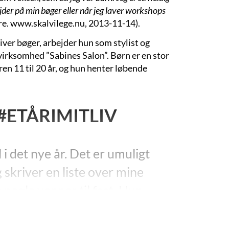
ejder på min bøger eller når jeg laver workshops
re. www.skalvilege.nu, 2013-11-14).
ver bøger, arbejder hun som stylist og
 virksomhed ”Sabines Salon”. Børn er en stor
ren 11 til 20 år, og hun henter løbende
#ETÅRIMITLIV
 i det nye år. Det er umuligt
g skriver en liste over mine
 nogle venner til fest. Hun
ning, men med læbestift på
ig pinlige.”