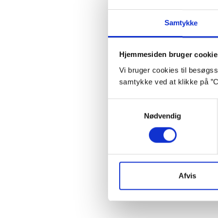
Senest
Samtykke
Inspir
i ting 
ideer.”
Hjemmesiden bruger cookie
Vi bruger cookies til besøgsst
Ba
samtykke ved at klikke på ”C
Samtykkevalg
Nødvendig
Afvis