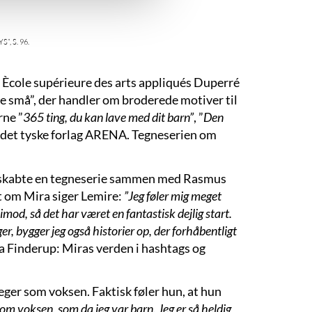
, s. 96.
 Ècole supérieure des arts appliqués Duperré
e små”, der handler om broderede motiver til
rne ”
365 ting, du kan lave med dit barn”
, ”
Den
il det tyske forlag ARENA. Tegneserien om
og skabte en tegneserie sammen med Rasmus
t om Mira siger Lemire:
”Jeg føler mig meget
imod, så det har været en fantastisk dejlig start.
øger, bygger jeg også historier op, der forhåbentligt
 Finderup: Miras verden i hashtags og
eger som voksen. Faktisk føler hun, at hun
om voksen, som da jeg var barn. Jeg er så heldig