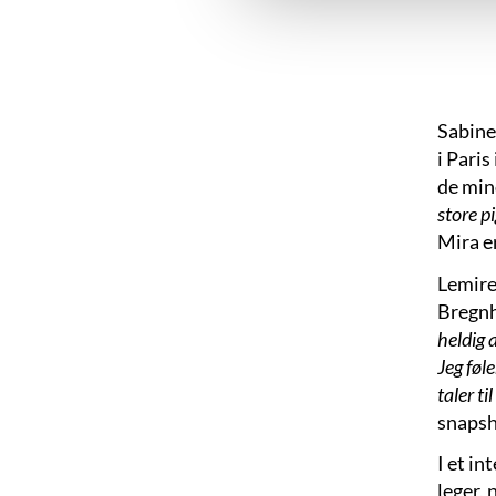
Sabine
i Pari
de mind
store p
Mira e
Lemire
Bregnh
heldig a
Jeg føle
taler ti
snapsh
I et in
leger, 