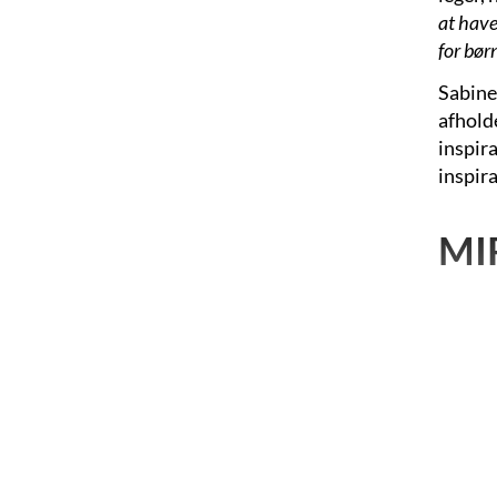
at have
for bør
Sabine
afholde
inspira
inspir
MI