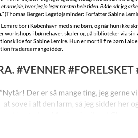
 et arbejde, hvor jeg jo leger næsten hele tiden. Både når jeg arb
n.”
(Thomas Berger: Legetøjsminder: Forfatter Sabine Lemi
 Lemire bor i København med sine børn, og når hun ikke skri
r workshops i børnehaver, skoler og på biblioteker via sin
tionskilde for Sabine Lemire. Hun er mor til fire børn i alde
ation fra deres mange idéer.
RA. #VENNER #FORELSKET 
”Nytår! Der er så mange ting, jeg gerne vil
at sove i alt den larm, så jeg sidder her o
nytårsønsker. Mor har inviteret Claus og
danser, som om hun var en skønhedsdron
tænderne. Voksne er virkel