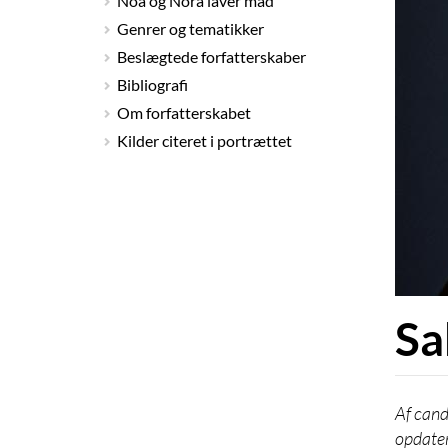
Noa og Nora laver mad
Genrer og tematikker
Beslægtede forfatterskaber
Bibliografi
Om forfatterskabet
Kilder citeret i portrættet
Sa
cand
opdate