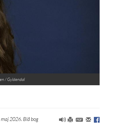
en / Gyldendal
t maj 2026. Blå bog