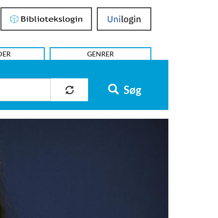
Bibliotekslogin
UniLogin
DER
GENRER
Søg