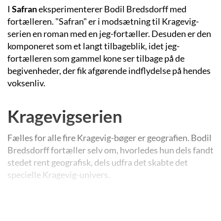
I
Safran
eksperimenterer Bodil Bredsdorff med
fortælleren. "Safran" er i modsætning til Kragevig-
serien en roman med en jeg-fortæller. Desuden er den
komponeret som et langt tilbageblik, idet jeg-
fortælleren som gammel kone ser tilbage på de
begivenheder, der fik afgørende indflydelse på hendes
voksenliv.
Kragevigserien
Fælles for alle fire Kragevig-bøger er geografien. Bodil
Bredsdorff fortæller selv om, hvorledes hun dels fandt
stedet rent geografisk, dels udfra det skabte det
specielle Kragevig-univers.
På en cykeltur til Skotland for 17 år siden sammen
med en veninde nåede de på et tidspunkt frem til en ø.
Den stod på deres liste over steder med gode, billige