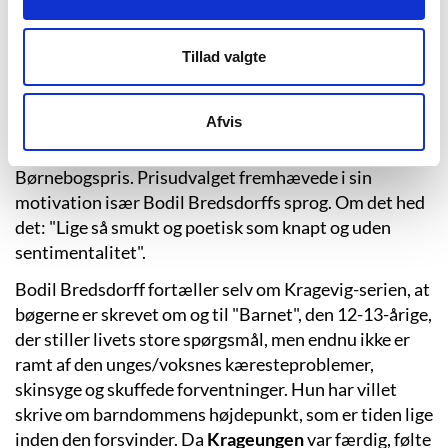
initiativtager. Som så ofte før ved konkurrencer blev
ikke blot vinderbogen, men også en række andre
Tillad valgte
værker udgivet, heriblandt
Krageungen
. I de følgende
år kom så de tre næste bøger i serien, der nu må anses
for afsluttet.
Afvis
I 1995 fik Bodil Bredsdorff Kulturministeriets
Børnebogspris. Prisudvalget fremhævede i sin
motivation især Bodil Bredsdorffs sprog. Om det hed
det: "Lige så smukt og poetisk som knapt og uden
sentimentalitet".
Bodil Bredsdorff fortæller selv om Kragevig-serien, at
bøgerne er skrevet om og til "Barnet", den 12-13-årige,
der stiller livets store spørgsmål, men endnu ikke er
ramt af den unges/voksnes kæresteproblemer,
skinsyge og skuffede forventninger. Hun har villet
skrive om barndommens højdepunkt, som er tiden lige
inden den forsvinder. Da
Krageungen
var færdig, følte