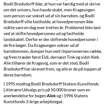
Bodil Bredsdorff ikke, at hun var færdig med at skrive
om det univers, hun havde skabt, men Krageungen
som person var vokset ud af sin barndom, og Bodil
Bredsdorff ville fastholde, at hovedpersonen ikke
måtte vare en dag over tretten år. Problemet blev løst
ved at skifte hovedpersonen ud og fastholde
landskabet. Derfor er der skiftende hovedpersoner i
de fire bøger. Da Krageungen vokser ud af
barndommen, dumper hun ned i bipersonernes række,
og frem træder først Eidi, dernæst Tink og sidst Alek.
Alle tilhører de Kragevig, som er det sted, Bodil
Bredsdorff har skrevet frem, og alle er de på toppen af
deres barndom.
I 1995 modtog Bodil Bredsdorff Statens Kunstfonds
Litterære Udvalgs pris på 50.000 kroner som en
anerkendelse for bogen
Alek
og i 1996 Statens
Kunstfonds 3-årige arbejdslegat.