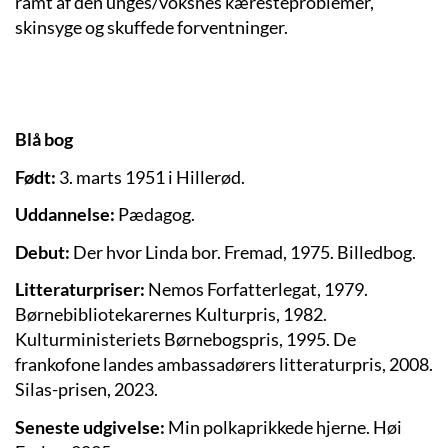
ramt af den unges/voksnes kæresteproblemer,
skinsyge og skuffede forventninger.
Blå bog
Født:
3. marts 1951 i Hillerød.
Uddannelse:
Pædagog.
Debut:
Der hvor Linda bor. Fremad, 1975. Billedbog.
Litteraturpriser:
Nemos Forfatterlegat, 1979.
Børnebibliotekarernes Kulturpris, 1982.
Kulturministeriets Børnebogspris, 1995. De
frankofone landes ambassadørers litteraturpris, 2008.
Silas-prisen, 2023.
Seneste udgivelse:
Min polkaprikkede hjerne. Høi