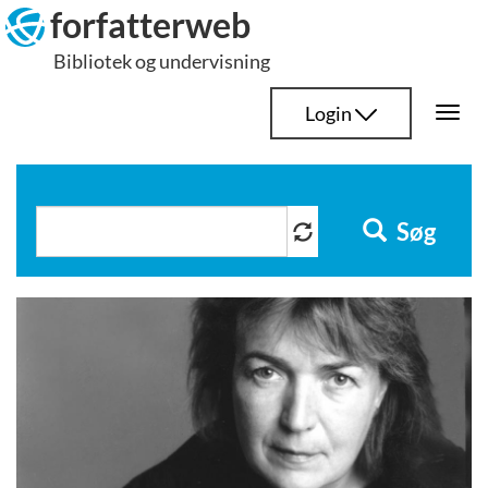
Hop
forfatterweb
til
Bibliotek og undervisning
indhold
Login
Togg
navi
Søg