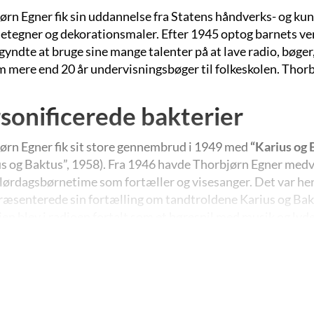
ørn Egner fik sin uddannelse fra Statens håndverks- og kun
etegner og dekorationsmaler. Efter 1945 optog barnets ver
yndte at bruge sine mange talenter på at lave radio, bøger,
 mere end 20 år undervisningsbøger til folkeskolen. Thorb
sonificerede bakterier
ørn Egner fik sit store gennembrud i 1949 med
“Karius og 
us og Baktus”, 1958). Fra 1946 havde Thorbjørn Egner medvi
 lørdagsbørnetime som fortæller og visesanger. Det var her
ræsenterede sin fortælling om tandtroldene Karius og Bak
en blev i radioen fortalt som et hørespil med musik og lyde
rn Egner havde tidligere skrevet flere billedbøger til bør
n virkede frigørende på Egners forfattertalent. Gennem ra
 form, og han begyndte blandt andet at bruge replikker for at
lingernes skikkelser.
om Karius og Baktus er ikke blot skrevet men også illustrer