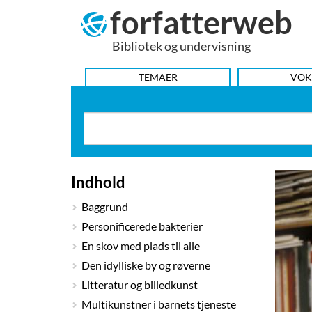
forfatterweb
Hop
til
Bibliotek og undervisning
indhold
HOVEDMENU
TEMAER
VOK
Indhold
Baggrund
Personificerede bakterier
En skov med plads til alle
Den idylliske by og røverne
Litteratur og billedkunst
Multikunstner i barnets tjeneste