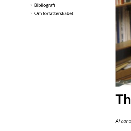
Bibliografi
Om forfatterskabet
Th
cand