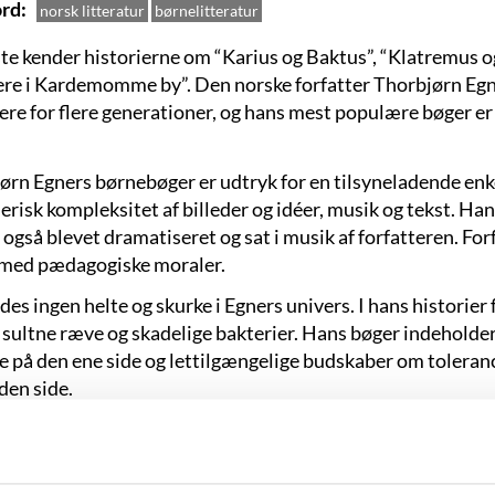
rd
norsk litteratur
børnelitteratur
ste kender historierne om “Karius og Baktus”, “Klatremus o
ere i Kardemomme by”. Den norske forfatter Thorbjørn Egne
kere for flere generationer, og hans mest populære bøger e
ørn Egners børnebøger er udtryk for en tilsyneladende enk
risk kompleksitet af billeder og idéer, musik og tekst. Han h
også blevet dramatiseret og sat i musik af forfatteren. Fo
 med pædagogiske moraler.
des ingen helte og skurke i Egners univers. I hans historie
, sultne ræve og skadelige bakterier. Hans bøger indeholder
e på den ene side og lettilgængelige budskaber om tolera
den side.