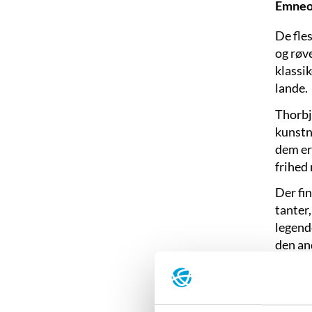
Emneo
De fle
og røv
klassi
lande.
Thorbj
kunstne
dem er 
frihed
Der fin
tanter
legend
den an