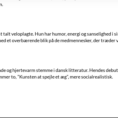
n.
t talt veloplagte. Hun har humor, energi og sanselighed i 
med et overbærende blik på de medmennesker, der træder ve
de og hjertevarm stemme i dansk litteratur. Hendes debutr
mer to, ”Kunsten at spejle et æg”, mere socialrealistisk.