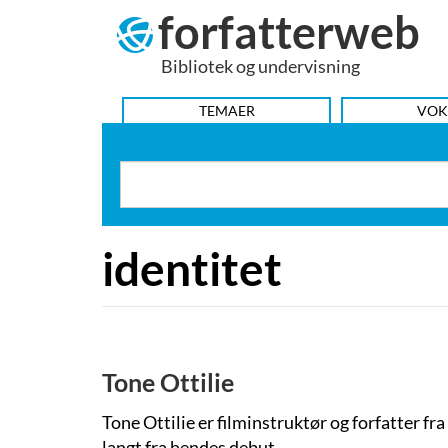
forfatterweb
Hop
til
Bibliotek og undervisning
indhold
HOVEDMENU
TEMAER
VOK
identitet
Tone Ottilie
Tone Ottilie er filminstruktør og forfatter f
langt fra hendes debut.