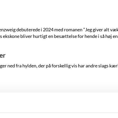
nzweig debuterede i 2024 med romanen ”Jeg giver alt væk
kone bliver hurtigt en besættelse for hende i så høj en gr
er
ger ned fra hylden, der på forskellig vis har andre slags 
er, og hun har skrevet alt lige fra eventyr og socialrealis