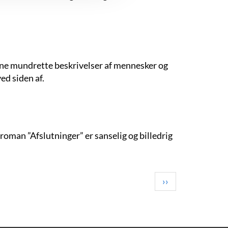
sine mundrette beskrivelser af mennesker og
d siden af.
oman ”Afslutninger” er sanselig og billedrig
Next
››
page