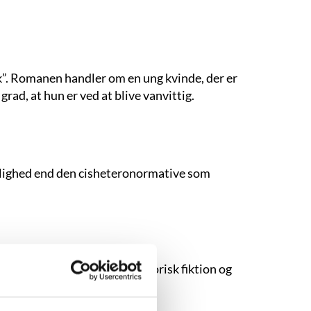
”. Romanen handler om en ung kvinde, der er
ad, at hun er ved at blive vanvittig.
kærlighed end den cisheteronormative som
tiske ungdomsromaner til historisk fiktion og