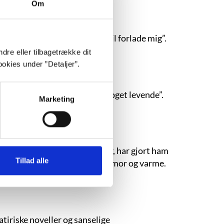
Om
amlingen ”Til alle dem der vil forlade mig”.
dre eller tilbagetrække dit
okies under ”Detaljer”.
samme genre ”Jeg kunne flå noget levende”.
Marketing
liv i løbet af syv barndomsår, har gjort ham
Tillad alle
 en voksen mands forsonende humor og varme.
tiriske noveller og sanselige