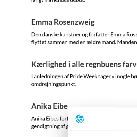
Emma Rosenzweig
Den danske kunstner og forfatter Emma Rose
flyttet sammen med en ældre mand. Mandens eks
Kærlighed i alle regnbuens farv
I anledningen af Pride Week tager vi nogle bø
omdrejningspunkt.
Anika Eibe
Anika Eibes forfatterskab består af mange genr
gendigtning af græsk mytologi.