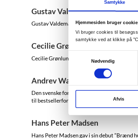
Samtykke
Gustav Valdemar Strange
Hjemmesiden bruger cookie
Gustav Valdemar Strange (f. 1992) er uddannet
Vi bruger cookies til besøgsst
samtykke ved at klikke på ”C
Cecilie Grønlund
Samtykkevalg
Cecilie Grønlund (f. 1998) debuterede i 202
Nødvendig
Andrev Walden
Den svenske forfatter Andrev Waldens debutro
Afvis
til bestsellerforfatter i hjemlandet. Opvæk
Hans Peter Madsen
Hans Peter Madsen gav i sin debut ”Brænd hus