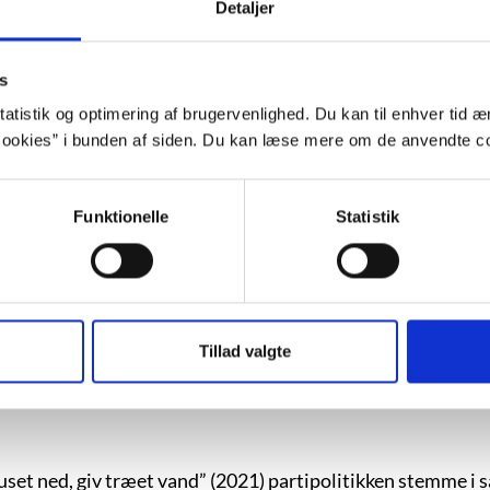
Detaljer
s
 fra Forfatterskolen i 2022 og debuterede i 2024 med digts
atistik og optimering af brugervenlighed. Du kan til enhver tid æn
ookies” i bunden af siden. Du kan læse mere om de anvendte co
1 med Young adult-romanen ”Døgnåben”, og i 2024 udkom i 
Funktionelle
Statistik
man ”Satans mænd” om de syv stedfædre, han fik ind i sit 
Tillad valgte
sthistorien er forankret i virkeligheden, men skrevet med
et ned, giv træet vand” (2021) partipolitikken stemme i sa