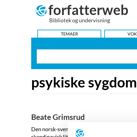
forfatterweb
Hop
til
Bibliotek og undervisning
indhold
HOVEDMENU
TEMAER
VOK
psykiske sygdo
Beate Grimsrud
Den norsk-svenske forfatter, dramatiker og 
skandinavisk litteratur.