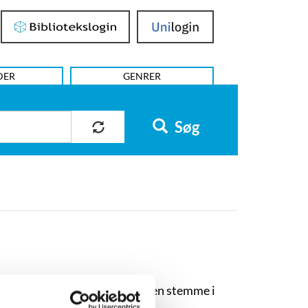
Bibliotekslogin
UniLogin
DER
GENRER
Søg
ede romaner skabt sin helt egen stemme i