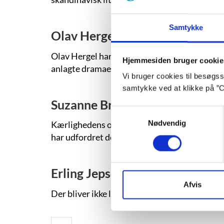
Samtykke
Olav Hergel
Olav Hergel har med sine to højspændte nøgle
Hjemmesiden bruger cookie
anlagte dramaer er skrevet ind i en genkendel
Vi bruger cookies til besøgsst
samtykke ved at klikke på ”C
Suzanne Brøgger
Samtykkevalg
Nødvendig
Kærlighedens og erotikkens frontkæmper kunn
har udfordret de moderne samlivsformer igenn
Erling Jepsen
Afvis
Der bliver ikke lagt fingre imellem, når Erlin
Pagination