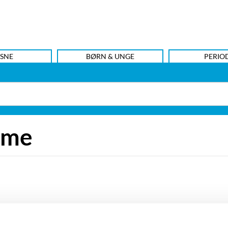
SNE
BØRN & UNGE
PERIO
mme
regissør Beate Grimsrud har med personlige og sansemætt