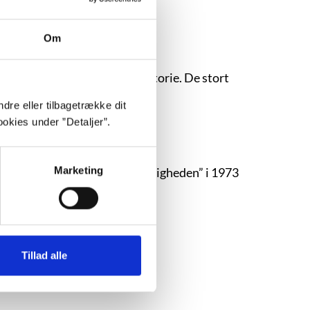
Om
 kapitel i nyere danmarkshistorie. De stort
este ti år.
dre eller tilbagetrække dit
okies under ”Detaljer”.
Marketing
en sin debut ”Fri os fra kærligheden” i 1973
Tillad alle
lotlægger fortielser og løgne.