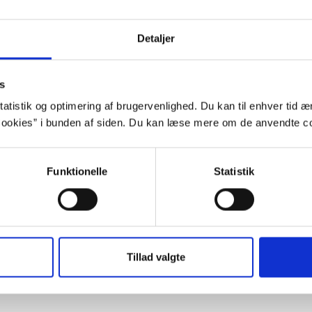
Detaljer
romaner, ”Flygtningen” og ”Indvandreren”, leveret sit eget
s
ig virkelighed, som den har set ud i Danmark gennem de sen
atistik og optimering af brugervenlighed. Du kan til enhver tid æn
ookies” i bunden af siden. Du kan læse mere om de anvendte co
Funktionelle
Statistik
e man kalde den danske forfatter Suzanne Brøgger, der sid
em litteraturen og deltagelse i den offentlige debat.
Tillad valgte
g Jepsen lufter skeletterne i sine hovedpersoners skabe og b