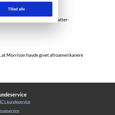
Tillad alle
 Give”, gav hun Black Lives Matter-
i, at Morrison havde givet afroamerikanere
undeservice
C’s kundeservice
esseservice