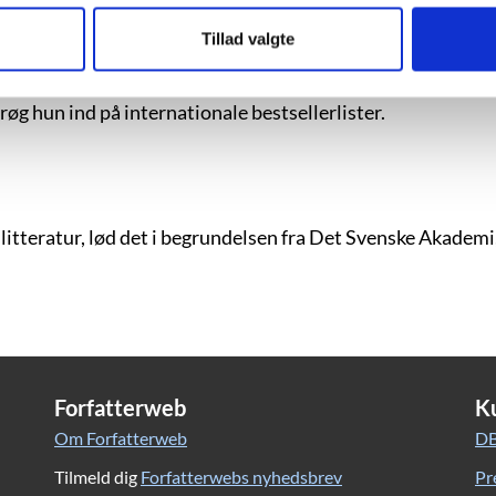
Tillad valgte
 Young Adult-litteraturen. Med sin debutroman, ”The Hate U
øg hun ind på internationale bestsellerlister.
litteratur, lød det i begrundelsen fra Det Svenske Akadem
Forfatterweb
K
Om Forfatterweb
DB
Tilmeld dig
Forfatterwebs nyhedsbrev
Pr