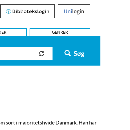
Bibliotekslogin
UniLogin
DER
GENRER
Søg
som sort i majoritetshvide Danmark. Han har