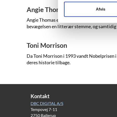
Angie Thomas
Afvis
Angie Thomas er lidt af et mirakel inden for
bevægelsen en litterær stemme, og samtidig r
Toni Morrison
Da Toni Morrison i 1993 vandt Nobelprisen i 
deres historie tilbage.
Kontakt
DBC DIGITAL A/S
Tempovej 7-11
2750 Ballerup