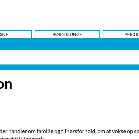
SNE
BØRN & UNGE
PERIO
on
 der handler om familie og tilhørsforhold, om at vokse op 
opteret til Danmark.