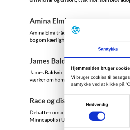
Amina Elmi
Amina Elmi trådte i sommeren 2023 ind på den
bog om kærlighed, savn, diaspora og meget m
Samtykke
James Baldwin
Hjemmesiden bruger cookie
James Baldwin hører til blandt det 20. århun
Vi bruger cookies til besøgsst
værker om homoseksualitet og om erfaringen 
samtykke ved at klikke på ”C
Samtykkevalg
Race og diskrimination i amerik
Nødvendig
Debatten omkring race og diskrimination bl
Minneapolis i USA.