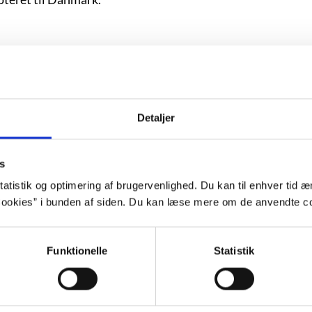
 danske litterære scene med digtsamlingen ”Barbar [Tavshe
ere.
Detaljer
s
dredes vigtigste forfattere. Både som romanforfatter og es
atistik og optimering af brugervenlighed. Du kan til enhver tid æn
af at leve i USA som sort mand.
ookies” i bunden af siden. Du kan læse mere om de anvendte co
ansk litteratur
Funktionelle
Statistik
ussede op igen over hele verden med mordet på George Flo