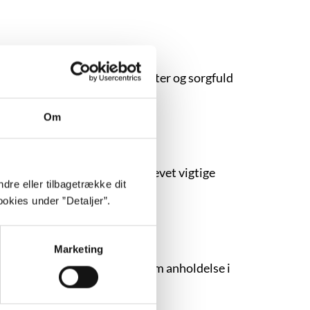
dens objekt]”, som er en vilter og sorgfuld
Om
sayist har James Baldwin skrevet vigtige
dre eller tilbagetrække dit
okies under ”Detaljer”.
Marketing
yd, som døde under en voldsom anholdelse i