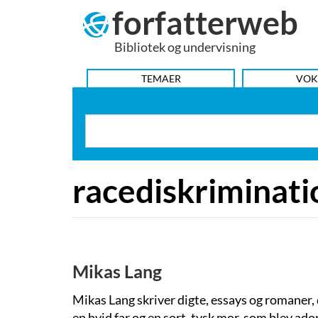
forfatterweb
Hop
til
Bibliotek og undervisning
indhold
HOVEDMENU
TEMAER
VOK
racediskriminati
Mikas Lang
Mikas Lang skriver digte, essays og romaner,
en hvid far og en sort, tysk mor, som blev ad