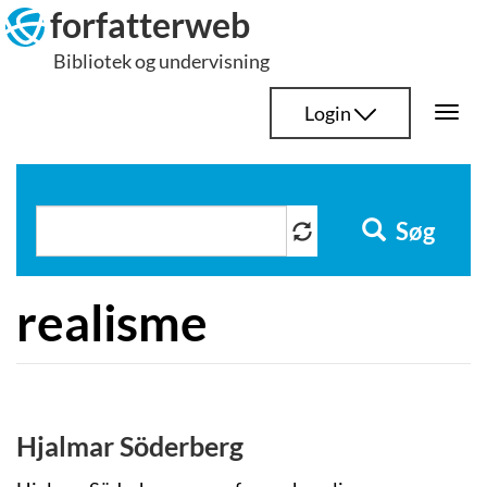
Hop
forfatterweb
til
Bibliotek og undervisning
indhold
Login
Togg
navi
Søg
realisme
Hjalmar Söderberg