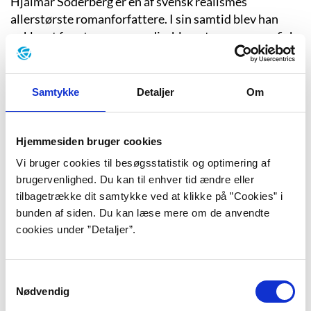
Hjalmar Söderberg er en af svensk realismes
allerstørste romanforfattere. I sin samtid blev han
anklaget for at være vemodig, blasert og pornografisk,
og hans bøger om utroskab, voldtægt og mord vakte
skandale.
Samtykke
Detaljer
Om
Jesper Nicolaj Christiansen
Hjemmesiden bruger cookies
Hvad enten Jesper Nicolaj Christiansen skriver
Vi bruger cookies til besøgsstatistik og optimering af
splatterhistorier for drenge, kras realisme eller
brugervenlighed. Du kan til enhver tid ændre eller
fantasy, har han barnet i centrum. Barnet alene i
tilbagetrække dit samtykke ved at klikke på ”Cookies” i
verden og ofte også barnet alene over for den voksne.
bunden af siden. Du kan læse mere om de anvendte
cookies under ”Detaljer”.
Ida Jessen
Samtykkevalg
Hvad gør man, når tilværelsen smuldrer i éns hænder?
Nødvendig
Det spørgsmål kredser Ida Jessens værker om, men de