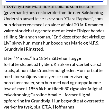
I 1849 flyttede Mathilde til Lolland som huslærer
(guvernante) hos en skovriderfamilie nær Sakskøbing.
Under sin ansættelse skrev hun ”Clara Raphael”, som
hun debuterede med i en alder af blot 20 år. Romanen
vakte stor debat og endte med at koste Fibiger hendes
stilling. Sin anden roman, ”En Skizze efter det virkelige
Liv”, skrev hun, mens hun boede hos Marie og N.F.S.
Grundtvig i Ringsted.
Efter ”Minona” fra 1854 måtte hun lægge
forfatterskabet på hylden. Kritikken af værket var så
krads, at hun ikke så andre muligheder. Hun fortsatte
med sine småjobs som syerske, underviser og
porcelænsmaler, som hun med nød og næppe kunne
leve af, men i 1856 fik hun tildelt 80 rigsdaler årligt af
enkedronning Caroline Amalie – formentlig på
opfordring fra Grundtvig. Hun begyndte at oversætte
værker fra tysk, bl.a. E.T.A. Hoffmanns