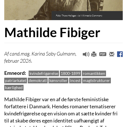
Foto: Thora Hallager, via Wikimedia Commons
Mathilde Fibiger
cand.mag. Karina Søby Gulmann,
februar 2026.
Emneord
kvindefrigørelse
1800-1899
romantikken
patriarkatet
demokrati
kønsroller
incest
magtstrukturer
kærlighed
Mathilde Fibiger var en af de første feministiske
forfattere i Danmark. Hendes romaner tematiserer
kvindefrigørelse og en vision om at sætte kvinder fri
til at skabe deres egen identitet uafhængigt af