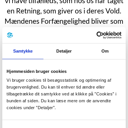
vi have tilfælleds, som hos os har taget
en Retning, som giver os i deres Vold.
Mændenes Forfængelighed bliver som
oftest til Egoisme; de tænke paa sig
selv, og alt Andet er kun til for dem,
forsaavidt det kan være dem til Gavn
Samtykke
Detaljer
Om
eller Skade. Vor Forfængelighed gaaer
ud paa at behage Andre, og det gjør os
Hjemmesiden bruger cookies
Vi bruger cookies til besøgsstatistik og optimering af
afhængige.”
brugervenlighed. Du kan til enhver tid ændre eller
”Clara Raphael. Tolv breve”, s. 56.
tilbagetrække dit samtykke ved at klikke på ”Cookies” i
bunden af siden. Du kan læse mere om de anvendte
Mathilde Fibiger blev født den 13. december 1830 i
cookies under ”Detaljer”.
København som det yngste af ni børn. Faren var officer
og militærforfatter og blev i 1830 leder af den
nyoprettede Militære Højskole, der lå på Kongens
Samtykkevalg