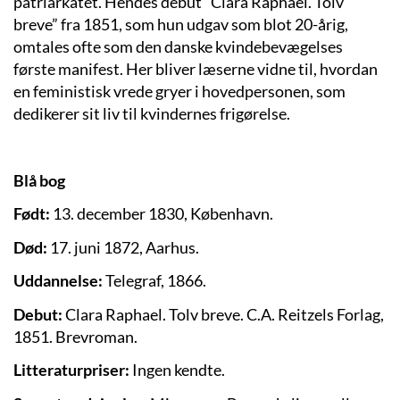
patriarkatet. Hendes debut ”Clara Raphael. Tolv
breve” fra 1851, som hun udgav som blot 20-årig,
omtales ofte som den danske kvindebevægelses
første manifest. Her bliver læserne vidne til, hvordan
en feministisk vrede gryer i hovedpersonen, som
dedikerer sit liv til kvindernes frigørelse.
Blå bog
Født:
13. december 1830, København.
Død:
17. juni 1872, Aarhus.
Uddannelse:
Telegraf, 1866.
Debut:
Clara Raphael. Tolv breve. C.A. Reitzels Forlag,
1851. Brevroman.
Litteraturpriser:
Ingen kendte.