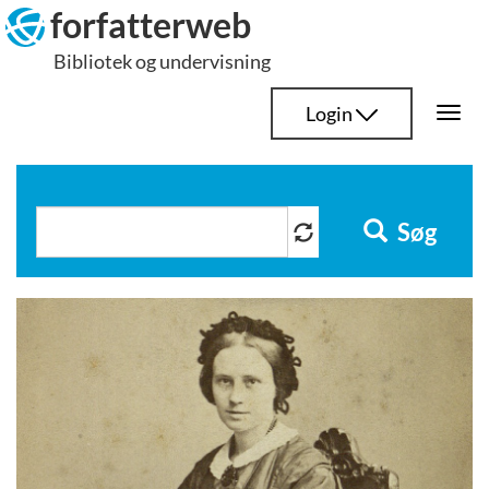
Hop
forfatterweb
til
Bibliotek og undervisning
indhold
Login
Togg
navi
Søg