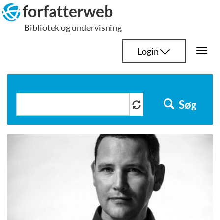
Hop
forfatterweb
til
Bibliotek og undervisning
indhold
Login
Togg
navi
Søg