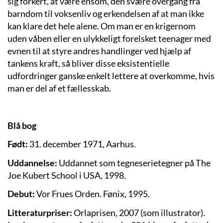
sig forkert, at være ensom, den svære overgang fra
barndom til voksenliv og erkendelsen af at man ikke
kan klare det hele alene. Om man er en krigernom
uden våben eller en ulykkeligt forelsket teenager med
evnen til at styre andres handlinger ved hjælp af
tankens kraft, så bliver disse eksistentielle
udfordringer ganske enkelt lettere at overkomme, hvis
man er del af et fællesskab.
Blå bog
Født:
31. december 1971, Aarhus.
Uddannelse:
Uddannet som tegneserietegner på The
Joe Kubert School i USA, 1998.
Debut:
Vor Frues Orden. Fønix, 1995.
Litteraturpriser:
Orlaprisen, 2007 (som illustrator).