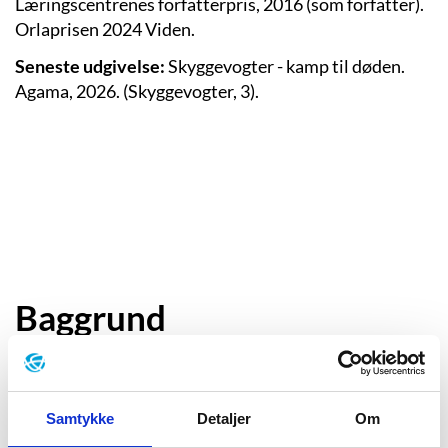
Læringscentrenes forfatterpris, 2016 (som forfatter).
Orlaprisen 2024 Viden.
Seneste udgivelse:
Skyggevogter - kamp til døden.
Agama, 2026. (Skyggevogter, 3).
Baggrund
”Mikis mave sugede sig sammen, og
hans muskler stivnede, da han så det
Samtykke
Detaljer
Om