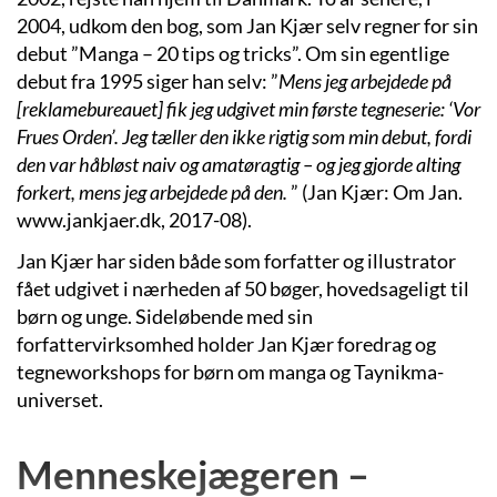
2004, udkom den bog, som Jan Kjær selv regner for sin
debut ”Manga – 20 tips og tricks”. Om sin egentlige
debut fra 1995 siger han selv: ”
Mens jeg arbejdede på
[
reklamebureauet
]
fik jeg udgivet min første tegneserie: ‘Vor
Frues Orden’. Jeg tæller den ikke rigtig som min debut, fordi
den var håbløst naiv og amatøragtig – og jeg gjorde alting
forkert, mens jeg arbejdede på den.
” (Jan Kjær: Om Jan.
www.jankjaer.dk, 2017-08).
Jan Kjær har siden både som forfatter og illustrator
fået udgivet i nærheden af 50 bøger, hovedsageligt til
børn og unge. Sideløbende med sin
forfattervirksomhed holder Jan Kjær foredrag og
tegneworkshops for børn om manga og Taynikma-
universet.
Menneskejægeren –