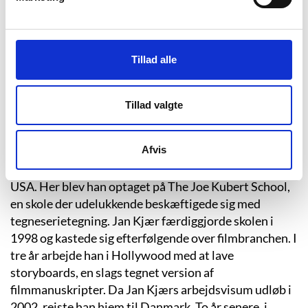
viste mig, at man kunne leve af at tegne (uden at det var
reklame). Da jeg som 15-årig kom ind på hans tegnestue og
spurgte, om jeg måtte komme i praktik, sagde han: “ja, hvis
du kommer tilbage om en uge med 100 tegninger.” Det
Tillad alle
gjorde jeg.
Så kom jeg i praktik og 3 år senere kom jeg i lære
hos ham.
”
(
Dan R. Knudsen: A man with a plan …
Tillad valgte
Interview med Jan Kjær.
Serieland.dk,
2012-04-25).
Efter at have gjort sin uddannelse færdig arbejdede
Afvis
Jan Kjær på et reklamebureau. At lave reklamer var
dog ikke det, han drømte om, så i 1996 tog Jan Kjær til
USA. Her blev han optaget på The Joe Kubert School,
en skole der udelukkende beskæftigede sig med
tegneserietegning. Jan Kjær færdiggjorde skolen i
1998 og kastede sig efterfølgende over filmbranchen. I
tre år arbejde han i Hollywood med at lave
storyboards, en slags tegnet version af
filmmanuskripter. Da Jan Kjærs arbejdsvisum udløb i
2002, rejste han hjem til Danmark. To år senere, i