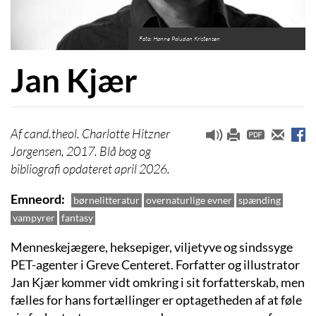
Foto: Hanne Paludan Kristensen
Jan Kjær
cand.theol. Charlotte Hitzner
Jørgensen, 2017. Blå bog og
bibliografi opdateret april 2026.
Emneord
børnelitteratur
overnaturlige evner
spænding
vampyrer
fantasy
Menneskejægere, heksepiger, viljetyve og sindssyge
PET-agenter i Greve Centeret. Forfatter og illustrator
Jan Kjær kommer vidt omkring i sit forfatterskab, men
fælles for hans fortællinger er optagetheden af at føle