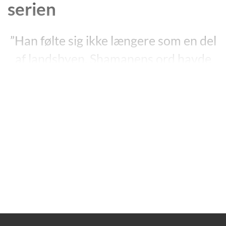
serien
”Han følte sig ikke længere som en del
af landsbyen. Shamanens ord havde
sat sig fast i hans hoved: ”De, der har
været menneskejægere, har alle
måttet forlade landsbyen.””
”Menneskejægeren – Et hjerte af sten?”, s. 55.
Jan Kjærs Menneskejægeren-serie består af tre bind:
”
Et hjerte af sten?
” (2009), ”
Uden regler
”
(2009) og
”
Kannibalens bytte
” (2010).
Drengen Luka er 14 år og skal snart i lære. Ved