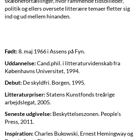
skæbnefortællinger, hvor rammende tidsbilleder,
politik og ellers oversete litterære temaer fletter sig
ind og ud mellem hinanden.
Født:
8. maj 1966 i Assens på Fyn.
Uddannelse:
Cand.phil. i litteraturvidenskab fra
Københavns Universitet, 1994.
Debut:
De skyldfri. Borgen, 1995.
Litteraturpriser:
Statens Kunstfonds treårige
arbejdslegat, 2005.
Seneste udgivelse:
Beskyttelseszonen. People’s
Press, 2011.
Inspiration:
Charles Bukowski, Ernest Hemingway og