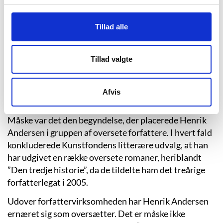
De tidlige skriblerier er blevet i skrivebordsskuffen,
men i 1995 kom hans første roman ”De skyldfri”. En
roman med en jeg-fortæller og en historie, der ligger
Tillad alle
tæt op ad Henrik Andersens virkelige
jeg
og liv. Bogen
er en generationsroman om en ung mands forliste
Tillad valgte
drømme. Kritikkernes modtagelse var ikke
overvældende positive, men der var dog bred enighed
om, at Henrik Andersens sprog fungerede godt og
Afvis
skarpt.
Måske var det den begyndelse, der placerede Henrik
Andersen i gruppen af oversete forfattere. I hvert fald
konkluderede Kunstfondens litterære udvalg, at han
har udgivet en række oversete romaner, heriblandt
”Den tredje historie”, da de tildelte ham det treårige
forfatterlegat i 2005.
Udover forfattervirksomheden har Henrik Andersen
ernæret sig som oversætter. Det er måske ikke