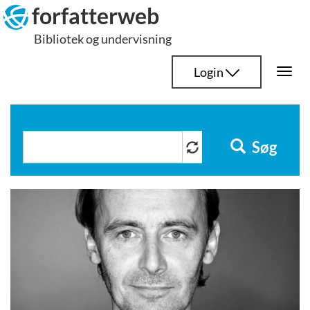
Hop
forfatterweb
til
Bibliotek og undervisning
indhold
Login
Togg
navi
Søg