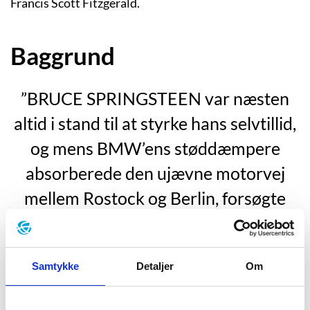
Francis Scott Fitzgerald.
Baggrund
”BRUCE SPRINGSTEEN var næsten
altid i stand til at styrke hans selvtillid,
og mens BMW’ens støddæmpere
absorberede den ujævne motorvej
mellem Rostock og Berlin, forsøgte
han først med Born to run, derefter
med Darkness on the Edge of Town og
Samtykke
Detaljer
Om
til sidst med The River. Lige lidt hjalp
det.”