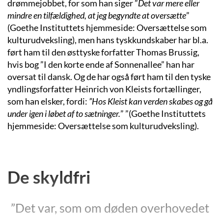
drømmejobbet, for som han siger ”
Det var mere eller
mindre en tilfældighed, at jeg begyndte at oversætte
”
(Goethe Instituttets hjemmeside: Oversættelse som
kulturudveksling), men hans tyskkundskaber har bl.a.
ført ham til den østtyske forfatter Thomas Brussig,
hvis bog ”I den korte ende af Sonnenallee” han har
oversat til dansk. Og de har også ført ham til den tyske
yndlingsforfatter Heinrich von Kleists fortællinger,
som han elsker, fordi:
”Hos Kleist kan verden skabes og gå
under igen i løbet af to sætninger.
” ”(Goethe Instituttets
hjemmeside: Oversættelse som kulturudveksling).
De skyldfri
”Det var, som om døden overhovedet