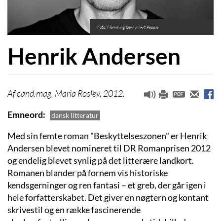
Foto: Flemming Gernyx/Art People
Henrik Andersen
cand.mag. Maria Roslev, 2012.
Emneord
dansk litteratur
Med sin femte roman "Beskyttelseszonen" er Henrik
Andersen blevet nomineret til DR Romanprisen 2012
og endelig blevet synlig på det litterære landkort.
Romanen blander på fornem vis historiske
kendsgerninger og ren fantasi – et greb, der går igen i
hele forfatterskabet. Det giver en nøgtern og kontant
skrivestil og en række fascinerende