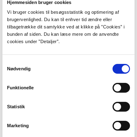
Hjemmesiden bruger cookies
Vi bruger cookies til besøgsstatistik og optimering af
”Beskyttelseszonen”, s. 286.
brugervenlighed. Du kan til enhver tid ændre eller
tilbagetrække dit samtykke ved at klikke på ”Cookies” i
Henrik Andersen er vokset op i Assens på Fyn, men
bunden af siden. Du kan læse mere om de anvendte
har siden 1998 boet i udlandet. Han har boet mange år
cookies under ”Detaljer”.
i Berlin og er nu bosiddende i Stockholm med sin
svenske kone.
Samtykkevalg
Forfatterdrømmen har været intakt, siden han som
Nødvendig
færdig student fra handelsgymnasiet rejste til
Frankrig med romantiske forfatterplaner i bagagen.
Funktionelle
Han drømte om at skrive barske drengerøvshistorier
som Charles Bukowski og Ernest Hemingway. De
første spæde forfatterforsøg gjorde han udi lyrikken,
Statistik
inden han begyndte at studere litteratur på
Københavns Universitet. Et studium han færdiggjorde
Marketing
året før sin litterære debut.