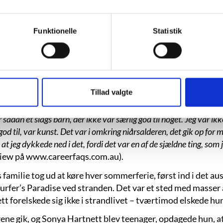
”Tin og tunnelerne”, s. 55.
Funktionelle
Statistik
Hartnett var barn i en søskendeflok på seks børn, og alle 
e. Hun selv derimod var genert og følte ikke, at hun forst
 grundskole på en katolsk skole, men fortæller, at hun alle
stendommen troslære. (Interview på iwww.achuka.co.uk).
Tillad valgte
artnett fandt tidligt ud af, at det eneste hun var god til, va
 sådan et slags barn, der ikke var særlig god til noget. Jeg var ik
god til, var kunst. Det var i omkring niårsalderen, det gik op for m
, at jeg dykkede ned i det, fordi det var en af de sjældne ting, som 
view på www.careerfaqs.com.au).
familie tog ud at køre hver sommerferie, først ind i det aus
 Surfer’s Paradise ved stranden. Det var et sted med masser
t forelskede sig ikke i strandlivet – tværtimod elskede hun
ene gik, og Sonya Hartnett blev teenager, opdagede hun, at 