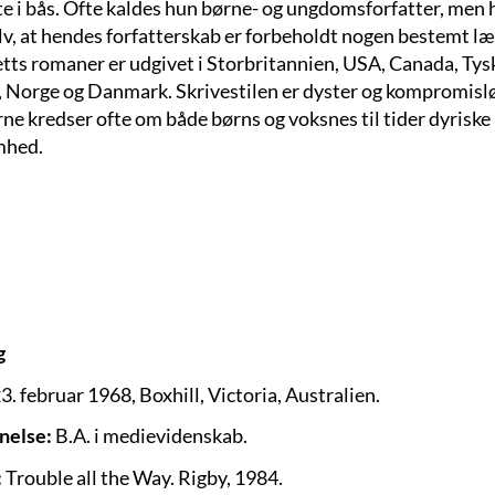
te i bås. Ofte kaldes hun børne- og ungdomsforfatter, men
elv, at hendes forfatterskab er forbeholdt nogen bestemt l
tts romaner er udgivet i Storbritannien, USA, Canada, Tys
n, Norge og Danmark. Skrivestilen er dyster og kompromislø
ne kredser ofte om både børns og voksnes til tider dyriske
mhed.
g
3. februar 1968, Boxhill, Victoria, Australien.
nelse:
B.A. i medievidenskab.
:
Trouble all the Way. Rigby, 1984.