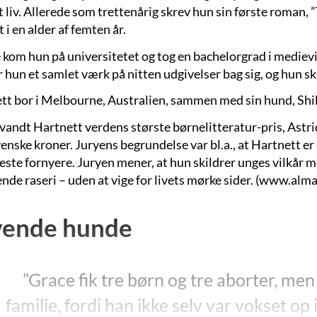
t liv. Allerede som trettenårig skrev hun sin første roman, 
 i en alder af femten år.
 kom hun på universitetet og tog en bachelorgrad i medievi
 hun et samlet værk på nitten udgivelser bag sig, og hun sk
tt bor i Melbourne, Australien, sammen med sin hund, Shil
 vandt Hartnett verdens største børnelitteratur-pris, Astr
venske kroner. Juryens begrundelse var bl.a., at Hartnett 
ste fornyere. Juryen mener, at hun skildrer unges vilkår 
nde raseri – uden at vige for livets mørke sider. (www.alma
vende hunde
”Grace fik tre børn og tre aborter, men 
familie, fordi han ikke selv var vokset op i