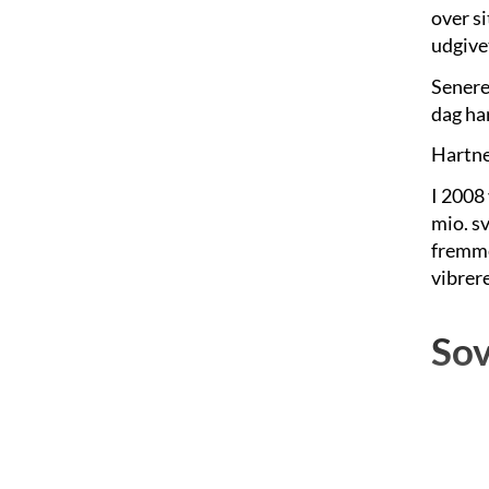
over si
udgivet
Senere
dag har
Hartne
I 2008
mio. s
fremme
vibrere
So