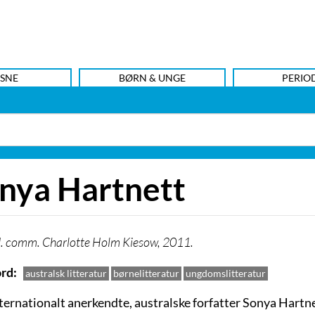
SNE
BØRN & UNGE
PERIO
nya Hartnett
. comm. Charlotte Holm Kiesow, 2011.
rd
australsk litteratur
børnelitteratur
ungdomslitteratur
ternationalt anerkendte, australske forfatter Sonya Hartn