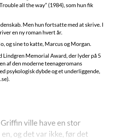
”Trouble all the way” (1984), som hun fik
denskab. Men hun fortsatte med at skrive. I
river en ny roman hvert år.
o, og sine to katte, Marcus og Morgan.
id Lindgren Memorial Award, der lyder på 5
er en af den moderne teenageromans
med psykologisk dybde og et underliggende,
.se).
Griffin ville have en stor
 en, og det var ikke, før det