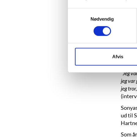
Samtykkevalg
Nødvendig
Sonya 
venlig
tog sin
på kri
Afvis
Sonya H
”Jeg var
jeg var 
jeg tror
(inter
Sonyas 
ud til
Hartnet
Som år