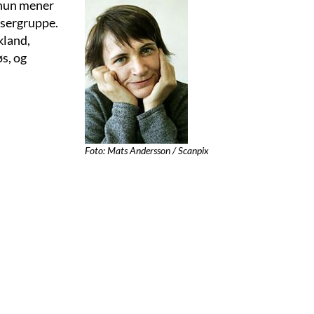
 hun mener
æsergruppe.
kland,
s, og
Foto: Mats Andersson / Scanpix