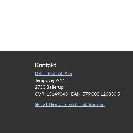
Sonya 
familie
afgrød
Kontakt
Familie
DBC DIGITAL A/S
for læn
Tempovej 7-11
omgive
2750 Ballerup
CVR: 15149043 | EAN: 579 000 126830 5
Læseren
væk in
Skriv til Forfatterweb-redaktionen
tidspu
lever s
selv s