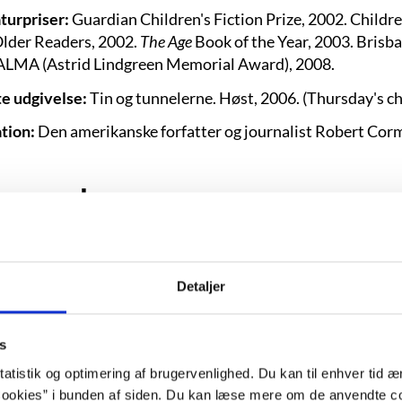
aturpriser:
Guardian Children's Fiction Prize, 2002. Childre
Older Readers, 2002.
The Age
Book of the Year, 2003. Brisb
ALMA (Astrid Lindgreen Memorial Award), 2008.
e udgivelse:
Tin og tunnelerne. Høst,
2006. (Thursday's ch
ation:
Den amerikanske forfatter og journalist Robert Corm
ggrund
”Mor skal gå med den samme gamle kj
Detaljer
halvdelen af sin aftensmad, så han får ma
bare ud og brug dine penge, Devon, og j
s
Men du skal bare ikke fortælle os om det
atistik og optimering af brugervenlighed. Du kan til enhver tid æn
mig.”
ookies” i bunden af siden. Du kan læse mere om de anvendte co