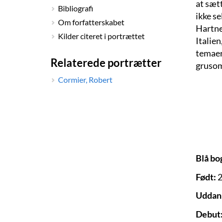
at sæt
Bibliografi
ikke s
Om forfatterskabet
Hartne
Kilder citeret i portrættet
Italie
temaer
Relaterede portrætter
gruso
Cormier, Robert
Blå bo
Født:
2
Uddan
Debut