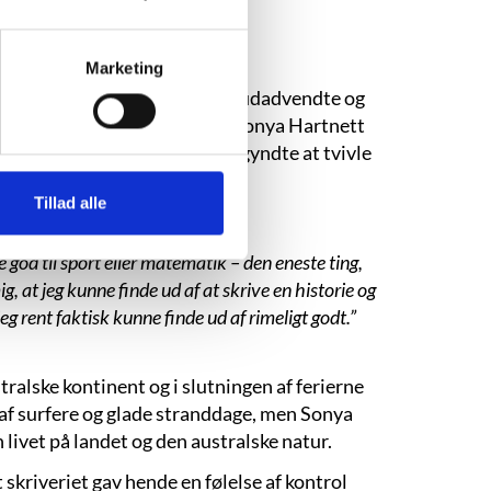
Marketing
hendes søskende var støjende, udadvendte og
od, hvordan verden fungerede. Sonya Hartnett
rede fra en meget ung alder begyndte at tvivle
Tillad alle
r at skrive:
ke god til sport eller matematik – den eneste ting,
ig, at jeg kunne finde ud af at skrive en historie og
jeg rent faktisk kunne finde ud af rimeligt godt.”
tralske kontinent og i slutningen af ferierne
 af surfere og glade stranddage, men Sonya
 livet på landet og den australske natur.
skriveriet gav hende en følelse af kontrol