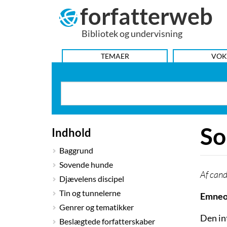
forfatterweb
Hop
til
Bibliotek og undervisning
indhold
HOVEDMENU
TEMAER
VOK
So
Indhold
Baggrund
Sovende hunde
cand
Djævelens discipel
Tin og tunnelerne
Emneo
Genrer og tematikker
Den in
Beslægtede forfatterskaber