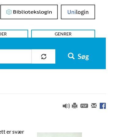
Bibliotekslogin
UniLogin
DER
GENRER
Søg
ett er svær