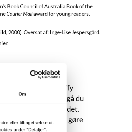
n's Book Council of Australia Book of the
ane
Courier Mail
award for young readers,
ild, 2000). Oversat af: Inge-Lise Jespersgård.
ier.
ole, og hun giver Caffy
Om
d nok til at vokse. Så gå du
eg håber, du vil nyde det.
. Den tjeneste kan du gøre
dre eller tilbagetrække dit
okies under ”Detaljer”.