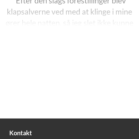
”Efter den slags forestillinger blev
klapsalverne ved med at klinge i mine
ører hele natten, så jeg slet ikke kunne
falde i søvn. Når jeg lå søvnløs, tænkte
jeg på min mor, og under tæpperne
græd jeg stille.”
”Pigen der fortalte film”, s. 55.
Med
”La Contadora de Películas”
fra 2009 (”Pigen der
fortalte film”, 2013) er Letelier for første gang blevet
oversat til dansk. Bogen er en kortroman og handler
om pigen María Margarita, der vokser op i en
salpetermineby i det nordlige Chile i 1960’erne. Det er
en hård opvækst med stor fattigdom, og uden meget
andet at se frem til end et arbejde for minen.
Kontakt