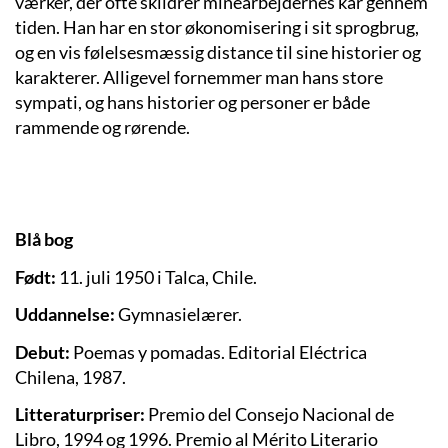
værker, der ofte skildrer minearbejdernes kår gennem
tiden. Han har en stor økonomisering i sit sprogbrug,
og en vis følelsesmæssig distance til sine historier og
karakterer. Alligevel fornemmer man hans store
sympati, og hans historier og personer er både
rammende og rørende.
Blå bog
Født:
11. juli 1950 i Talca, Chile.
Uddannelse:
Gymnasielærer.
Debut:
Poemas y pomadas. Editorial Eléctrica
Chilena, 1987.
Litteraturpriser:
Premio del Consejo Nacional de
Libro, 1994 og 1996. Premio al Mérito Literario