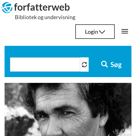
Hop
forfatterweb
til
Bibliotek og undervisning
indhold
Login
Togg
navi
Søg