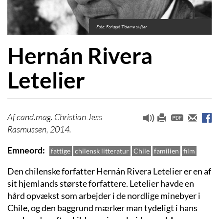
Foto: Forlaget Tiderne skifter
Hernán Rivera
Letelier
cand.mag. Christian Jess
Rasmussen, 2014.
Emneord
fattige
chilensk litteratur
Chile
familien
film
Den chilenske forfatter Hernán Rivera Letelier er en af
sit hjemlands største forfattere. Letelier havde en
hård opvækst som arbejder i de nordlige minebyer i
Chile, og den baggrund mærker man tydeligt i hans