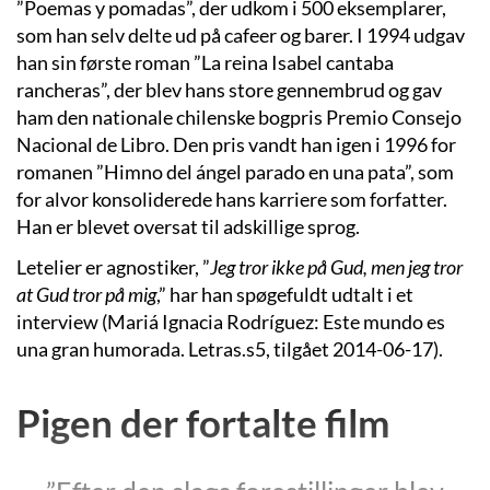
”Poemas y pomadas”, der udkom i 500 eksemplarer,
som han selv delte ud på cafeer og barer. I 1994 udgav
han sin første roman ”La reina Isabel cantaba
rancheras”, der blev hans store gennembrud og gav
ham den nationale chilenske bogpris Premio Consejo
Nacional de Libro. Den pris vandt han igen i 1996 for
romanen ”Himno del ángel parado en una pata”, som
for alvor konsoliderede hans karriere som forfatter.
Han er blevet oversat til adskillige sprog.
Letelier er agnostiker, ”
Jeg tror ikke på Gud, men jeg tror
at Gud tror på mig
,” har han spøgefuldt udtalt i et
interview (Mariá Ignacia Rodríguez: Este mundo es
una gran humorada. Letras.s5, tilgået 2014-06-17).
Pigen der fortalte film