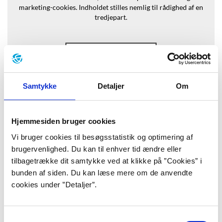
marketing-cookies.
Indholdet stilles nemlig til rådighed af en
tredjepart.
Opdater samtykke
Samtykke
Detaljer
Om
Baggrund
Hjemmesiden bruger cookies
Vi bruger cookies til besøgsstatistik og optimering af
”Jeg fortæller dem om livet i
brugervenlighed. Du kan til enhver tid ændre eller
tilbagetrække dit samtykke ved at klikke på ”Cookies” i
minebyen. Her var der ingen, der døde
bunden af siden. Du kan læse mere om de anvendte
af sult. Vi hjalp hinanden. Vi kunne
cookies under ”Detaljer”.
sove roligt om natten uden at låse
Samtykkevalg