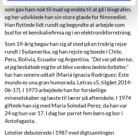
tilknytning til en kirke. Han levede af at sælge aviser,
som gav ham nok til mad og endda til at gå i biografen,
og her udviklede han sin store glæde for filmmediet.
Han flyttede lidt rundt og begyndte at arbejde som
bud for et kemikaliefirma og i en elektronikforretning.
Som 19-årig begav han sig af sted på en treårig rejse
rundt i Sydamerika, og han rejste og boede i Chile,
Peru, Bolivia, Ecuador og Argentina. ”
Det var på den tur,
at jeg besluttede mig for at blive verdens bedste forfatter
,”
har han senere udtalt (Mariá Ignacia Rodríguez: Este
mundo es una gran humorada. Letras.s5, tilgået 2014-
06-17). I 1973 arbejdede han for forskellige
mineselskaber og læste til lærer på aftenskole. I 1974
giftede han sig med Maria Soledad Perez, da han var
24 og hun var 17. I dag har parret fem børn og bor i
Antofagasta.
Letelier debuterede i 1987 med digtsamlingen