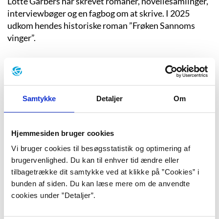
Lotte Garbers har skrevet romaner, novellesamlinger,
interviewbøger og en fagbog om at skrive. I 2025
udkom hendes historiske roman ”Frøken Sannoms
vinger”.
Edith Södergran
Med sit kendskab til tysk ekspressionisme, russisk
Samtykke
Detaljer
Om
modernisme og fransk surrealisme skabte den
finlandssvenske digter Edith Södergran sin egen
skødesløse, selvsikre og smukke poesi, der indledte
Hjemmesiden bruger cookies
den modernistiske skrivestil i Skandinavien.
Vi bruger cookies til besøgsstatistik og optimering af
brugervenlighed. Du kan til enhver tid ændre eller
tilbagetrække dit samtykke ved at klikke på ”Cookies” i
Erich Maria Remarque
bunden af siden. Du kan læse mere om de anvendte
Den tyskfødte Erich Maria Remarque var kun 18 år og
cookies under ”Detaljer”.
knap blevet student, da han sendtes til skyttegravene