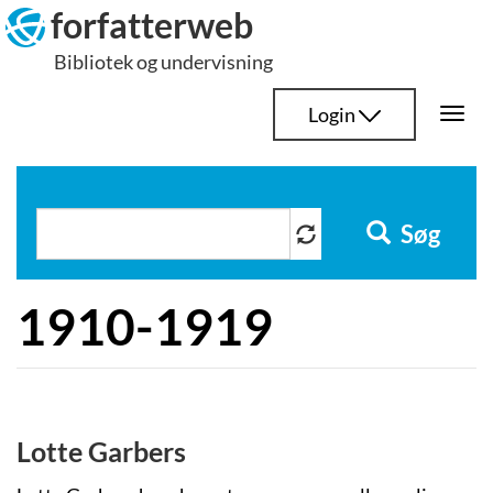
Hop
forfatterweb
til
Bibliotek og undervisning
indhold
Login
Togg
navi
Søg
1910-1919
Lotte Garbers