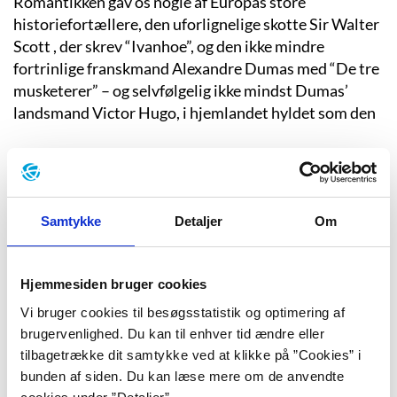
Romantikken gav os nogle af Europas store
historiefortællere, den uforlignelige skotte Sir Walter
Scott , der skrev “Ivanhoe”, og den ikke mindre
fortrinlige franskmand Alexandre Dumas med “De tre
musketerer” – og selvfølgelig ikke mindst Dumas’
landsmand Victor Hugo, i hjemlandet hyldet som den
Adam Oehlenschläger
Navnet Oehlenschläger er blevet synonym med
Samtykke
Detaljer
Om
forsvundne guldhorn, harniskklædte kæmper og
brede bøgetræer. Men Adam var i sin storhedstid
ingen kedelig, tør digter, han var ungdomsoprører på
Hjemmesiden bruger cookies
jagt efter den store skønhed, ånden i alting og
Vi bruger cookies til besøgsstatistik og optimering af
kunstens mening.
brugervenlighed. Du kan til enhver tid ændre eller
tilbagetrække dit samtykke ved at klikke på ”Cookies” i
bunden af siden. Du kan læse mere om de anvendte
H. C. Andersen