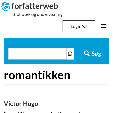
Hop
forfatterweb
til
Bibliotek og undervisning
indhold
Login
Togg
navi
Søg
romantikken
Victor Hugo