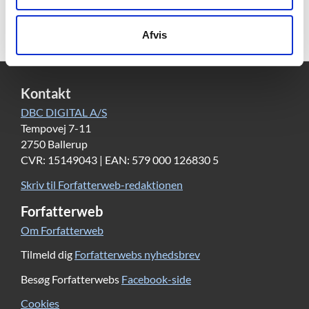
barokke og forvrængede i en række små scenarier.
Afvis
Kontakt
DBC DIGITAL A/S
Tempovej 7-11
2750 Ballerup
CVR: 15149043 | EAN: 579 000 126830 5
Skriv til Forfatterweb-redaktionen
Forfatterweb
Om Forfatterweb
Tilmeld dig
Forfatterwebs nyhedsbrev
Besøg Forfatterwebs
Facebook-side
Cookies