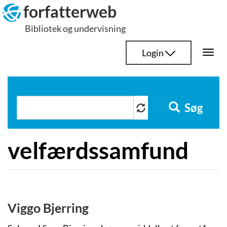
Hop
forfatterweb
til
Bibliotek og undervisning
indhold
Login
Togg
navi
Søg
velfærdssamfund
Viggo Bjerring