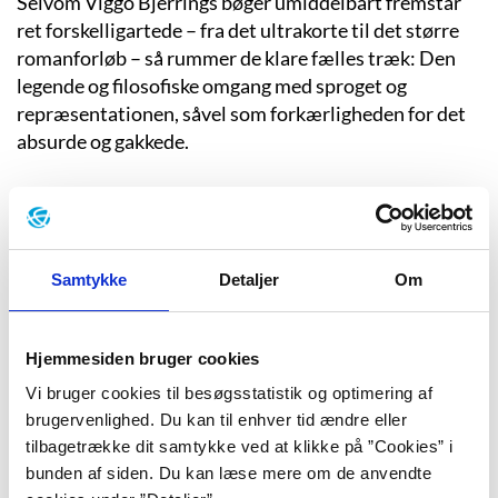
Selvom Viggo Bjerrings bøger umiddelbart fremstår
ret forskelligartede – fra det ultrakorte til det større
romanforløb – så rummer de klare fælles træk: Den
legende og filosofiske omgang med sproget og
repræsentationen, såvel som forkærligheden for det
absurde og gakkede.
Liv Nimand Duvå
Liv Nimand Duvås debutroman ”Vi er vel helte”
Samtykke
Detaljer
Om
handler om at være pårørende til en alkoholiker.
Hjemmesiden bruger cookies
Niels Lyngsø
Vi bruger cookies til besøgsstatistik og optimering af
Forfatter og litterat Niels Lyngsø har siden sin debut i
brugervenlighed. Du kan til enhver tid ændre eller
1992 afsøgt et væld af forskellige genrer og temaer.
tilbagetrække dit samtykke ved at klikke på ”Cookies” i
Både systemdigtet, erindringsprosaen og temaer som
bunden af siden. Du kan læse mere om de anvendte