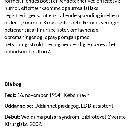
former. Hendes poesi er kendetegnet ved en legesyg
humor, eftertænksomme og surrealistiske
registreringer samt en skabende spænding imellem
orden og uorden. Krogsbølls poetiske indekseringer
betjener sig af finurlige lister, omfavnende
opremsninger og legesyg omgang med
betydningsstrukturer, og hendes digte næres af et
opfindsomt ordforråd.
Blå bog
Født:
16. november 1954 i København.
Uddannelse:
Uddannet pædagog, EDB-assistent.
Debut:
Wöldums pulsar syndrom. Biblioteket Øverste
Kirurgiske, 2002.