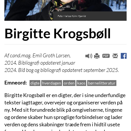
Foto: Melissa Kühn Hjerrild
Birgitte Krogsbøll
cand.mag. Emil Groth Larsen,
2014. Bibliografi opdateret januar
2024. Blå bog og bibliografi opdateret september 2025.
Emneord
digte
hverdagen
orden
kaos
børnelitteratur
Birgitte Krogsbøll er en digter, der i sine underfundige
tekster iagttager, overvejer og organiserer verden på
ny. Med sit forundrede blik på omgivelserne, tingene
og ordene skaber hun sproglige forbindelser og lader
verden og dens skabninger træde frem i hidtil usete