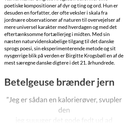
poetiske kompositioner af dyr og ting og ord. Hun er
desuden en forfatter, der ofte veksler i skala fra
jordnære observationer af naturen til overvejelser af
mere universel karakter med hverdagen og med det
eftertænksomme fortællerjeg i midten. Med sin
næsten naturvidenskabelige tilgang til det danske
sprogs poesi, sin eksperimenterende metode og sit
nysgerrige blik på verden er Birgitte Krogsbøll en af de
mest særegne danske digtere i det 21. århundrede.
Betelgeuse brænder jern
”Jeg er sådan en kalorierøver, svupler
den
jeg suuuger det gode fedt ud ad