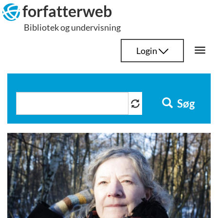
Hop
forfatterweb
til
Bibliotek og undervisning
indhold
Login
Togg
navi
Søg