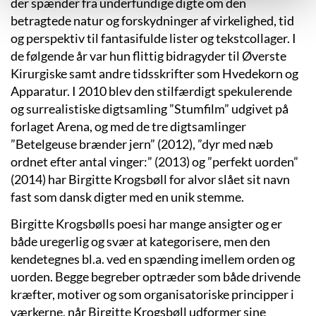
der spænder fra underfundige digte om den
betragtede natur og forskydninger af virkelighed, tid
og perspektiv til fantasifulde lister og tekstcollager. I
de følgende år var hun flittig bidragyder til Øverste
Kirurgiske samt andre tidsskrifter som Hvedekorn og
Apparatur. I 2010 blev den stilfærdigt spekulerende
og surrealistiske digtsamling ”Stumfilm” udgivet på
forlaget Arena, og med de tre digtsamlinger
”Betelgeuse brænder jern” (2012), ”dyr med næb
ordnet efter antal vinger:” (2013) og ”perfekt uorden”
(2014) har Birgitte Krogsbøll for alvor slået sit navn
fast som dansk digter med en unik stemme.
Birgitte Krogsbølls poesi har mange ansigter og er
både uregerlig og svær at kategorisere, men den
kendetegnes bl.a. ved en spænding imellem orden og
uorden. Begge begreber optræder som både drivende
kræfter, motiver og som organisatoriske principper i
værkerne, når Birgitte Krogsbøll udformer sine