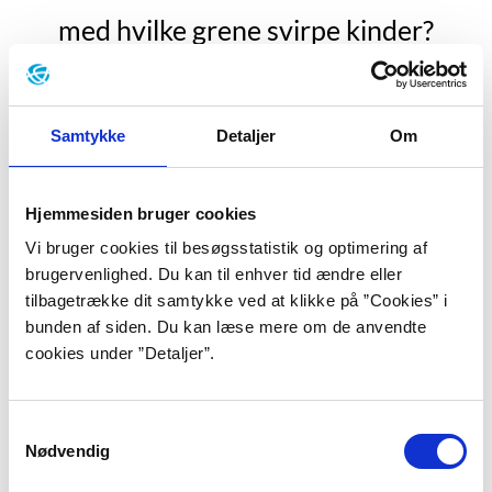
med hvilke grene svirpe kinder?
hvor lilla er egentlig gederamsen?
hvor ligger de sorteste snegle?
Samtykke
Detaljer
Om
og hvor står svampene?
bag hvilke buske tisse
Hjemmesiden bruger cookies
på hvilke stammer balancere
Vi bruger cookies til besøgsstatistik og optimering af
gylper alle ugler og cirka
brugervenlighed. Du kan til enhver tid ændre eller
hvor diset er brynet?”
tilbagetrække dit samtykke ved at klikke på ”Cookies” i
bunden af siden. Du kan læse mere om de anvendte
”Stumfilm”, s. 19.
cookies under ”Detaljer”.
Birgitte Krogsbøll blev født i København i 1954 som
det mellemste barn i en søskendeflok på tre. Med en
Samtykkevalg
mor som teknisk tegner og en far, der var
Nødvendig
drejermester, tilbragte hun de første år af sit liv på