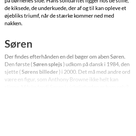
på børnenes side. Hans solidaritet ligger hos de stille,
de kiksede, de underkuede, der af og til kan opleve et
øjebliks triumf, når de stærke kommer ned med
nakken.
Søren
Der findes efterhånden en del bøger om aben Søren.
Den første (
Søren splejs
) udkom på dansk i 1984, den
sjette (
Sørens billeder
) i 2000. Det må med andre ord
være en figur, som Anthony Browne ikke helt kan
slippe. Måske fordi Søren i virkeligheden er ham selv?
Visse ting kunne tyde på det, men det kommer jeg
tilbage til.
Søren-serien har efterhånden delt sig i to ”grene”. I den
første gren er bøgerne kvadratiske og har i det hele