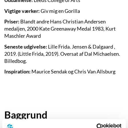
Uddannelse:
Leeds College of Arts
Vigtige værker:
Giv mig en Gorilla
Priser:
Blandt andre Hans Christian Andersen
medaljen, 2000 Kate Greenaway Medal 1983, Kurt
Maschler Award
Seneste udgivelse:
Lille Frida.
Jensen & Dalgaard
,
2019. (Little Frida, 2019). Oversat af
Dal Michaelsen
.
Billedbog.
Inspiration:
Maurice Sendak og Chris Van Allsburg
Baggrund
Anthony Browne har altid bestræbt sig på at tegne