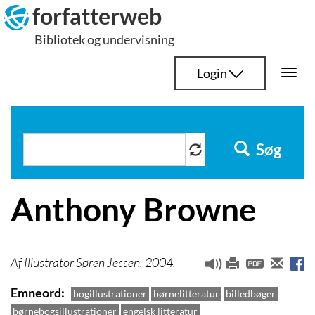
Hop
forfatterweb
til
Bibliotek og undervisning
indhold
Login
Togg
navi
Søg
Anthony Browne
Illustrator Søren Jessen. 2004.
Emneord
bogillustrationer
børnelitteratur
billedbøger
børnebogsillustrationer
engelsk litteratur