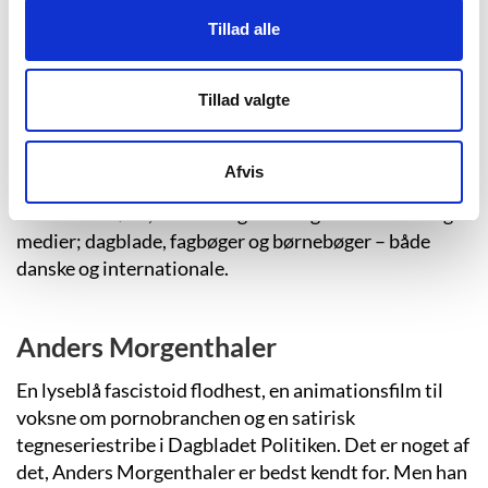
skriver og illustrerer hun børnebøger for de
Tillad alle
alleryngste læsere.
Tillad valgte
Niels Bo Bojesen
Niels Bo Bojesen har tegnet, siden han var helt lille og
Afvis
har arbejdet professionelt med illustration i næsten
30 år. Hans løse, sorte streg ses i dag i flere forskellige
medier; dagblade, fagbøger og børnebøger – både
danske og internationale.
Anders Morgenthaler
En lyseblå fascistoid flodhest, en animationsfilm til
voksne om pornobranchen og en satirisk
tegneseriestribe i Dagbladet Politiken. Det er noget af
det, Anders Morgenthaler er bedst kendt for. Men han