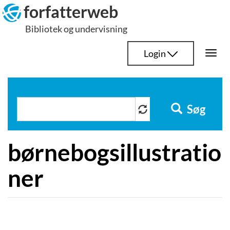
Hop
forfatterweb
til
Bibliotek og undervisning
indhold
Login
Togg
navi
Søg
børnebogsillustratio
ner