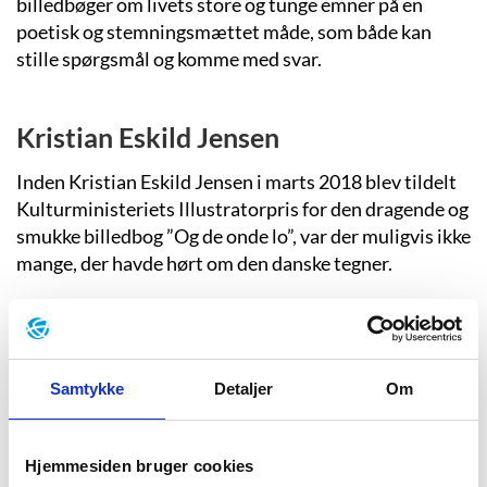
billedbøger om livets store og tunge emner på en
poetisk og stemningsmættet måde, som både kan
stille spørgsmål og komme med svar.
Kristian Eskild Jensen
Inden Kristian Eskild Jensen i marts 2018 blev tildelt
Kulturministeriets Illustratorpris for den dragende og
smukke billedbog ”Og de onde lo”, var der muligvis ikke
mange, der havde hørt om den danske tegner.
Dorte Karrebæk
Illustrator Dorte Karrebæks børnetegninger tager
Samtykke
Detaljer
Om
barnet som beskuer ind i et fortællende og grotesk
univers bestående af forvredne former og skikkelser.
Hendes tegninger tager barnet med helt til grænsen af
Hjemmesiden bruger cookies