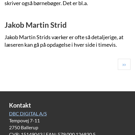
skriver også børnebøger. Det er bl.a.
Jakob Martin Strid
Jakob Martin Strids værker er ofte så detaljerige, at
læseren kan gå på opdagelse i hver side i timevis.
Pagination
Next
››
page
Kontakt
DBC DIGITAL A/S
Tempovej 7-11
2750 Ballerup
CVR: 15149043 | EAN: 579 000 126830 5