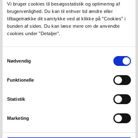
dets velkendte verden, hvor de forsøger at åbne en af
Vi bruger cookies til besøgsstatistik og optimering af
dørene til hidtil ukendte eventyr.
brugervenlighed. Du kan til enhver tid ændre eller
tilbagetrække dit samtykke ved at klikke på ”Cookies” i
bunden af siden. Du kan læse mere om de anvendte
Anna Margrethe Kjærgaard
cookies under ”Detaljer”.
Anna Margrethe Kjærgaard fremmaler som illustrator
de store, dystre og svære følelser – hvad enten det er
Samtykkevalg
historien om en lille hvid kanin, der mangler en sort
Nødvendig
hat at bo i, eller om en ung pige, der tror hun er et
forbyttet troldebarn.
Funktionelle
Stina Wirsén
Statistik
Svenske Stina Wirsén er en sjælden fugl. Hun skriver
tegnefilmsmanuskripter, leverer illustrationer til
Marketing
blade, bøger og aviser, hun har designet frimærker og
endda en Google-doodle. Men først og fremmest