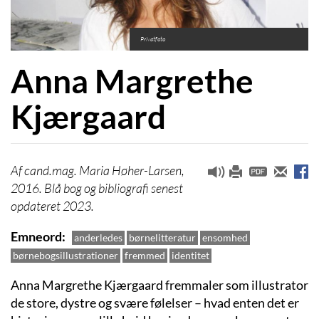
Privatfoto
Anna Margrethe
Kjærgaard
cand.mag. Maria Høher-Larsen,
2016. Blå bog og bibliografi senest
opdateret 2023.
Emneord
anderledes
børnelitteratur
ensomhed
børnebogsillustrationer
fremmed
identitet
Anna Margrethe Kjærgaard fremmaler som illustrator
de store, dystre og svære følelser – hvad enten det er