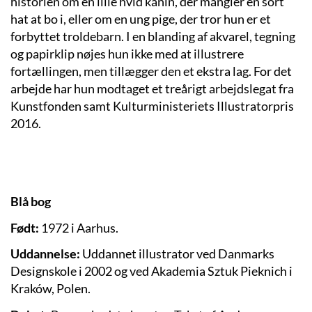
historien om en lille hvid kanin, der mangler en sort
hat at bo i, eller om en ung pige, der tror hun er et
forbyttet troldebarn. I en blanding af akvarel, tegning
og papirklip nøjes hun ikke med at illustrere
fortællingen, men tillægger den et ekstra lag. For det
arbejde har hun modtaget et treårigt arbejdslegat fra
Kunstfonden samt Kulturministeriets Illustratorpris
2016.
Blå bog
Født:
1972 i Aarhus.
Uddannelse:
Uddannet illustrator ved Danmarks
Designskole i 2002 og ved Akademia Sztuk Pieknich i
Kraków, Polen.