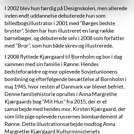
I 2002 blev hun færdig på Designskolen, men allerede
inden endt uddannelse debuterede hun som
billedbogsillustrator i 2001 med "Børges bedste
bryster". Siden har hun illustreret en lang række
børnebøger, og debuterede selv i 2008 som forfatter
med "Bror", som hun både skrev og illustrerede.
I 2008 flyttede Kjærgaard til Bornholm og bor i dag
sammen med sin familie i Rønne. Hendes
bedsteforældre og mor oplevede Sovjetunionens
bombning og efterfølgende besættelse af Bornholm i
maj 1945, hvor resten af Danmark var blevet befriet.
Denne familiehistorie oprulles i Anna Margrethe
Kjærgaards bog "Mit Hus" fra 2015, der er et
samarbejde med hendes mor, Kirsten Kjærgaard, der
som lille pige oplevede russernes bombardement af
Rønne. Dette illustrationsarbejde modtog Anna
Margrethe Kjærgaard Kulturministeriets