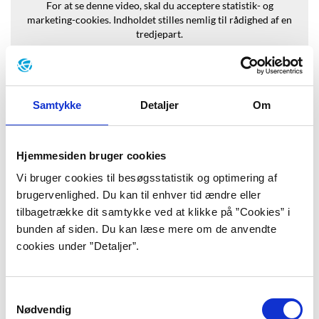
For at se denne video, skal du acceptere statistik- og
marketing-cookies.
Indholdet stilles nemlig til rådighed af en
tredjepart.
Opdater samtykke
Samtykke
Detaljer
Om
Hjemmesiden bruger cookies
Baggrund
Vi bruger cookies til besøgsstatistik og optimering af
brugervenlighed. Du kan til enhver tid ændre eller
Anna Margrethe Kjærgaard blev født i Aarhus i 1972. I
tilbagetrække dit samtykke ved at klikke på ”Cookies” i
et interview til Forfatterweb fortæller hun, at hun
bunden af siden. Du kan læse mere om de anvendte
altid har tegnet, og at hun meget tidligt besluttede sig
cookies under ”Detaljer”.
for, at det var dét, hun skulle bruge sit liv på. "Som helt
lille havde jeg selvfølgelig som andre små piger en
Samtykkevalg
drøm om at blive damefrisør, men jeg kan huske, at jeg
Nødvendig
som 12-årig tænkte, at jeg skulle tegne. Det holdt jeg