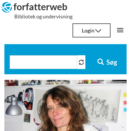
Hop
forfatterweb
til
Bibliotek og undervisning
indhold
Login
Togg
navi
Søg