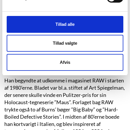
var, så jeg gik på en kunstskole.
Jeg var ekstremt naiv.”
(Chris Randle: It’s not like, here’s Anti-Tintin: An
Interview with Charles Burns. Randomhouse, 11-29-
2012).
Tillad alle
Burns tog på en kunstskole i Oakland, Californien. En
tid han senere ville beskrive i sit værk “X’et ud”. På
Tillad valgte
kunstskolen eksperimenterede han med sin
udtryksform, han prøvede både fotografi, skulpturer,
performancekunst og video, men vendte tilbage til
Afvis
tegneserierne efter at han blev færdig.
Han begyndte at udkomme i magasinet RAW i starten
af 1980’erne. Bladet var bl.a. stiftet af Art Spiegelman,
der senere skulle vinde en Pulitzer-pris for sin
Holocaust-tegneserie ”Maus”. Forlaget bag RAW
trykte også to af Burns’ bøger ”Big Baby” og ”Hard-
Boiled Defective Stories”. I midten af 80’erne boede
han kortvarigt i Italien, og blev inspireret af