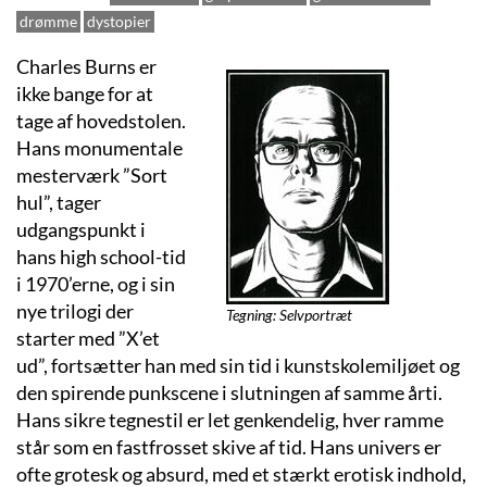
drømme
dystopier
Charles Burns er
ikke bange for at
tage af hovedstolen.
Hans monumentale
mesterværk ”Sort
hul”, tager
udgangspunkt i
hans high school-tid
i 1970’erne, og i sin
nye trilogi der
Tegning: Selvportræt
starter med ”X’et
ud”, fortsætter han med sin tid i kunstskolemiljøet og
den spirende punkscene i slutningen af samme årti.
Hans sikre tegnestil er let genkendelig, hver ramme
står som en fastfrosset skive af tid. Hans univers er
ofte grotesk og absurd, med et stærkt erotisk indhold,