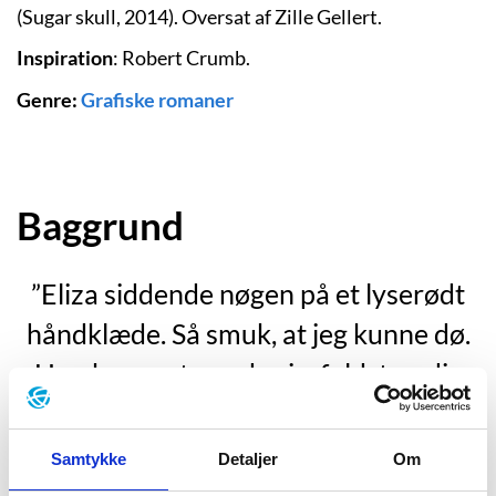
(Sugar skull, 2014). Oversat af Zille Gellert.
Inspiration
: Robert Crumb.
Genre:
Grafiske romaner
Baggrund
”Eliza siddende nøgen på et lyserødt
håndklæde. Så smuk, at jeg kunne dø.
Hun koncentrerede sig, fuldstændig
fokuseret på sin tegneblok, men nåh,
Gud … hendes hale. Hendes nuttede
Samtykke
Detaljer
Om
lille hale der langsomt bevægede sig