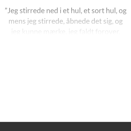
”Jeg stirrede ned i et hul, et sort hul, og
mens jeg stirrede, åbnede det sig, og
jeg kunne mærke, jeg faldt forover,
styrtende ned i intetheden. I et stykke
tid svævede jeg bare. Jeg var i det her
totalt sorte sted. Det var temmelig
syret, men det føltes rart”
”Sort hul”, upagineret.
”Black Hole”
, der udkom i en samlet udgave i 2005
(”Sort Hul”, 2010), er umiskendeligt Charles Burns’
Magnum Opus. Han brugte 10 år på at lave den, i
første omgang i 12 dele, som han udgav mellem 1994
og 2004.