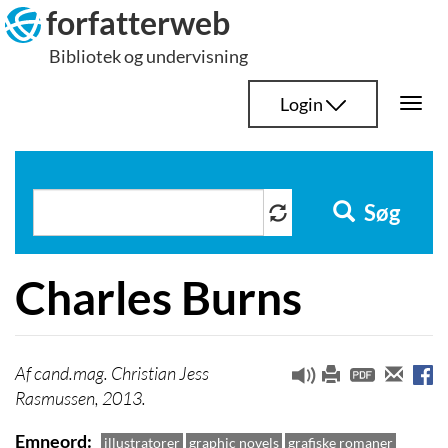
Hop
forfatterweb
til
Bibliotek og undervisning
indhold
Login
Togg
navi
Søg
Charles Burns
cand.mag. Christian Jess
Rasmussen, 2013.
Emneord
illustratorer
graphic novels
grafiske romaner