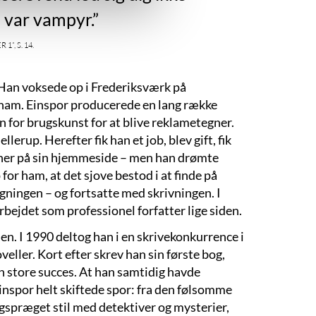
n var vampyr.”
”, s. 14.
 Han voksede op i Frederiksværk på
g ham. Einspor producerede en lang række
 for brugskunst for at blive reklametegner.
erup. Herefter fik han et job, blev gift, fik
ævner på sin hjemmeside – men han drømte
for ham, at det sjove bestod i at finde på
egningen – og fortsatte med skrivningen. I
bejdet som professionel forfatter lige siden.
en. I 1990 deltog han i en skrivekonkurrence i
eller. Kort efter skrev han sin første bog,
 store succes. At han samtidig havde
inspor helt skiftede spor: fra den følsomme
gspræget stil med detektiver og mysterier,