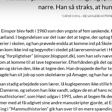
narre. Han så straks, at hu
”Svend Svovl – de samlede historier 1
 Einspor blev født i 1960 som den yngste af fem søskende.
ælland. I begyndelsen var det især det at tegne, der opto
erier i skolen, og han prøvede endda at komme ind på Skolen
 kom ikke ind og begyndte i stedet på lærerseminariet i Hell
 og ”forpligtelser” (einspor.blogspot.dk), som han selv n
om at komme til at lave tegneserier. Efterhånden gik det op 
en og skrive den, ikke at tegne den. Han droppede derfor t
agde han sit job op som skolelærer på Amager, og han har ar
n stadig arbejdede som lærer, lå kuglepennen ikke stille h
 Damerne, og selvom han ikke vandt, udgav de en af hans nov
thistorien”, som Høst udgav i 1991, uden at bogen fik den
mer med at få udgivet sine andre manuskripter gjorde, at E
ling i ”Mammuthistorien” gik han over til en mere spændin