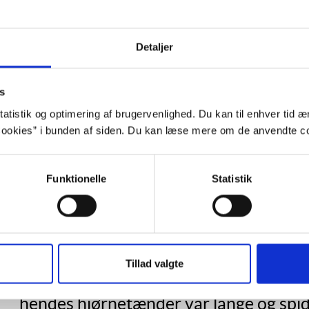
:
Mammuthistorien. Høst, 1991.
Gyldendals børne- og ungdomsroman-konkurrence, 2001.
erpris, 2007.
Detaljer
e udgivelse:
Halloween-morderen. Løse Ænder, 2026.
s
ation:
Bjarne Reuter.
atistik og optimering af brugervenlighed. Du kan til enhver tid æn
ookies” i bunden af siden. Du kan læse mere om de anvendte co
Funktionelle
Statistik
ggrund
”De voksne mente, det var godt med e
Tillad valgte
børnene ikke ballade. Og frøken Syre ku
hendes hjørnetænder var lange og spids