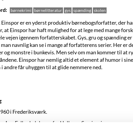
rd
børnekrimi
børnelitteratur
gys
spænding
skolen
 Einspor er en yderst produktiv børnebogsforfatter, der har
, at Einspor har haft mulighed for at lege med mange forske
ele vejen igennem forfatterskabet. Gys, gru og spænding er
t man navnlig kan se i mange af forfatterens serier. Her er
r og monstre i bunkevis. Men selv om man kommer til at rys
ndene. Einspor har nemlig altid et element af humor i sine
 i andre får uhyggen til at glide nemmere ned.
g
960 i Frederiksværk.
nelse:
Folkeskolelærer fra Hellerup Seminarium.