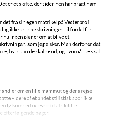
Det er et skifte, der siden hen har bragt ham
r det fra sin egen matrikel på Vesterbro i
 dog ikke droppe skrivningen til fordel for
 nu ingen planer om at blive et
skrivningen, som jeg elsker. Men derfor er det
mme, hvordan de skal se ud, og hvornår de skal
handler om en lille mammut og dens rejse
tte videre af et andet stilistisk spor ikke
den følsomhed og evne til at skildre
ne efterfølgende bøger.
ektiverne”
, der starter med ”
Vragfiskerens
e halvsøskende, Karl og Bingo Gotfredsen,