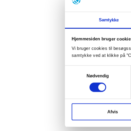
Debut
Priser:
Forfatt
Samtykke
Senest
Hjemmesiden bruger cookie
Inspir
Vi bruger cookies til besøgsst
samtykke ved at klikke på ”C
Samtykkevalg
Nødvendig
Ba
Afvis