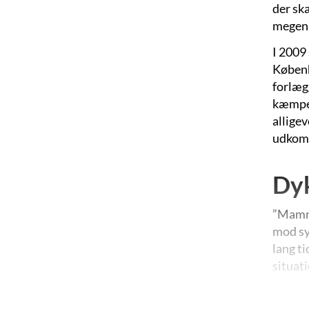
der ska
megen 
I 2009 
Københa
forlæg
kæmpefo
alligev
udkomm
Dyk
”Mammu
mod syd
lang ti
situati
Sålede
hemme