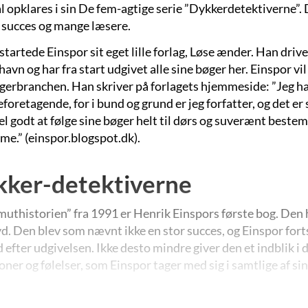
l opklares i sin De fem-agtige serie ”Dykkerdetektiverne”. 
succes og mange læsere.
startede Einspor sit eget lille forlag, Løse ænder. Han drive
vn og har fra start udgivet alle sine bøger her. Einspor vil
gerbranchen. Han skriver på forlagets hjemmeside: ”Jeg har
retagende, for i bund og grund er jeg forfatter, og det er 
el godt at følge sine bøger helt til dørs og suverænt beste
e.” (einspor.blogspot.dk).
ker-detektiverne
thistorien” fra 1991 er Henrik Einspors første bog. Den 
. Den blev som nævnt ikke en stor succes, og Einspor fortsa
d efter udgivelsen. Ikke desto mindre giver den et indblik i 
oner og følelser, som Einspor tager med sig i samtlige af si
s i forfatterens følgende projekt, romanserien ”
Dykker-det
lighed”
(1995), hvor de to håbefulde, men også ret håbløs