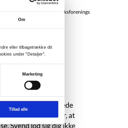
 Kommunernes Skolebiblioteksforenings
Om
dre eller tilbagetrække dit
okies under ”Detaljer”.
Marketing
n skrap lærer. Så lavede
Tillad alle
nne vel ikke gøre for, at
e. Svend lod sig dig ikke