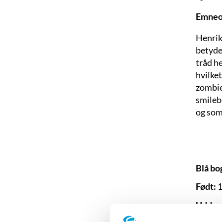
Emneo
Henrik
betyder
tråd h
hvilke
zombie
smilebå
og som
Blå bo
Født:
1
Uddan