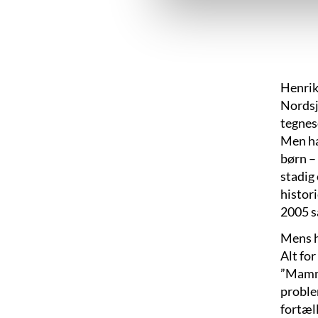
Henrik
Nordsj
tegnes
Men han
børn –
stadig 
histori
2005 s
Mens ha
Alt for
”Mammu
proble
fortæl