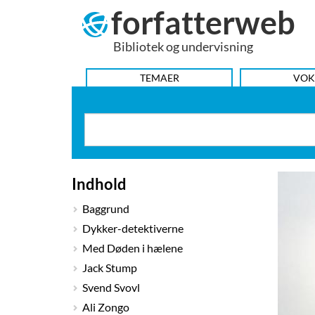
forfatterweb
Hop
til
Bibliotek og undervisning
indhold
HOVEDMENU
TEMAER
VOK
Indhold
Baggrund
Dykker-detektiverne
Med Døden i hælene
Jack Stump
Svend Svovl
Ali Zongo