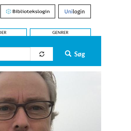
Bibliotekslogin
UniLogin
DER
GENRER
Søg