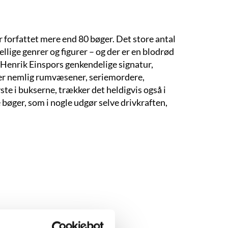
 forfattet mere end 80 bøger. Det store antal
llige genrer og figurer – og der er en blodrød
 Henrik Einspors genkendelige signatur,
 der nemlig rumvæsener, seriemordere,
te i bukserne, trækker det heldigvis også i
 bøger, som i nogle udgør selve drivkraften,