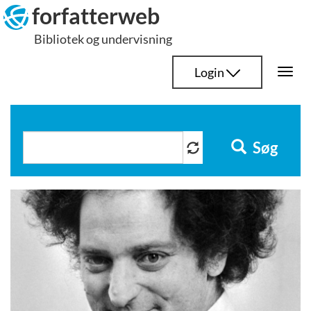
Hop
forfatterweb
til
Bibliotek og undervisning
indhold
Login
Togg
navi
Søg