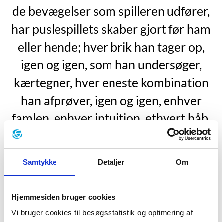
de bevægelser som spilleren udfører,
har puslespillets skaber gjort før ham
eller hende; hver brik han tager op,
igen og igen, som han undersøger,
kærtegner, hver eneste kombination
han afprøver, igen og igen, enhver
famlen, enhver intuition, ethvert håb,
enhver modløshed, er blevet besluttet,
beregnet, tilrettelagt af en anden”.
Samtykke
Detaljer
Om
”Livet en brugsanvisning”, s. 14.
Georges Perec blev født d. 7. marts 1936 i Paris. Han
Hjemmesiden bruger cookies
var søn af polske jødiske immigranter. Hans far Icek
Vi bruger cookies til besøgsstatistik og optimering af
Peretz og hans mor Cyrla Szulewicz blev gift i 1934 og