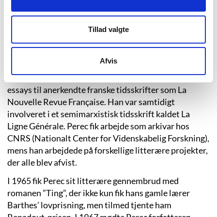
I perioden 1958 til 1959 aftjente Perec sin værnepligt
hos faldskærmstropperne, og i 1960 blev han gift med
Paulette Pétras (som han senere separeredes fra).
Tillad valgte
Parret flyttede kortvarigt til Sfax i Tunesien. Han
studerede sociologi og historie på Sorbonne, hvor han
Afvis
også blev undervist af den franske filosof Roland
Barthes. Han skrev samtidigt små anmeldelser og
essays til anerkendte franske tidsskrifter som La
Nouvelle Revue Française. Han var samtidigt
involveret i et semimarxistisk tidsskrift kaldet La
Ligne Générale. Perec fik arbejde som arkivar hos
CNRS (Nationalt Center for Videnskabelig Forskning),
mens han arbejdede på forskellige litterære projekter,
der alle blev afvist.
I 1965 fik Perec sit litterære gennembrud med
romanen ”Ting”, der ikke kun fik hans gamle lærer
Barthes’ lovprisning, men tilmed tjente ham
Renadout-prisen. I 1967 mødte Perec forfatteren