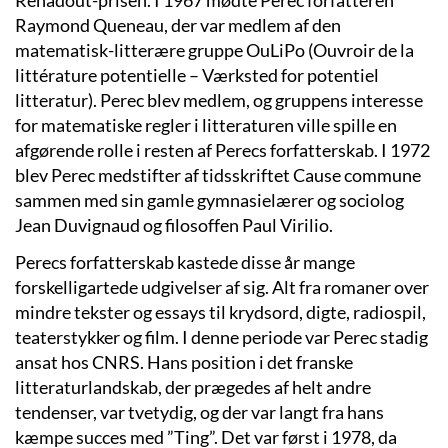
Raymond Queneau, der var medlem af den
matematisk-litterære gruppe OuLiPo (Ouvroir de la
littérature potentielle – Værksted for potentiel
litteratur). Perec blev medlem, og gruppens interesse
for matematiske regler i litteraturen ville spille en
afgørende rolle i resten af Perecs forfatterskab. I 1972
blev Perec medstifter af tidsskriftet Cause commune
sammen med sin gamle gymnasielærer og sociolog
Jean Duvignaud og filosoffen Paul Virilio.
Perecs forfatterskab kastede disse år mange
forskelligartede udgivelser af sig. Alt fra romaner over
mindre tekster og essays til krydsord, digte, radiospil,
teaterstykker og film. I denne periode var Perec stadig
ansat hos CNRS. Hans position i det franske
litteraturlandskab, der prægedes af helt andre
tendenser, var tvetydig, og der var langt fra hans
kæmpe succes med ”Ting”. Det var først i 1978, da