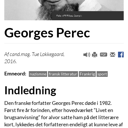
Foto: AFP/Ritzau Scanpix
Georges Perec
cand.mag. Tue Løkkegaard,
2016.
Emneord
nazismne
fransk litteratur
Frankrig
sport
Indledning
Den franske forfatter Georges Perec døde i 1982.
Først fire år forinden, efter hovedværket ”Livet en
brugsanvisning”
for alvor satte ham på det litterære
kort, lykkedes det forfatteren endeligt at kunne leve af