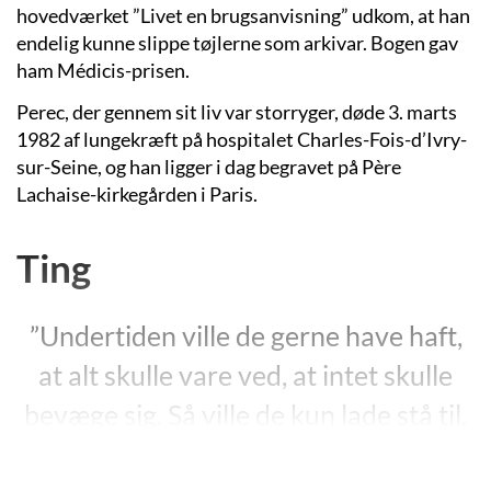
hovedværket ”Livet en brugsanvisning” udkom, at han
endelig kunne slippe tøjlerne som arkivar. Bogen gav
ham Médicis-prisen.
Perec, der gennem sit liv var storryger, døde 3. marts
1982 af lungekræft på hospitalet Charles-Fois-d’Ivry-
sur-Seine, og han ligger i dag begravet på Père
Lachaise-kirkegården i Paris.
Ting
”Undertiden ville de gerne have haft,
at alt skulle vare ved, at intet skulle
bevæge sig. Så ville de kun lade stå til.
Deres liv ville vugge dem. Det ville